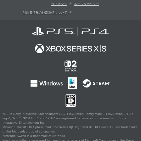
ライセンス
ルール＆ポリシー
利用者情報の外部送信について
©2026 Sony Interactive Entertainment LLC."PlayStation Family Mark", "PlayStation", "PS5
logo", "PS5", "PS4 logo" and "PS4" are registered trademarks or trademarks of Sony
Interactive Entertainment Inc.
Microsoft, the XBOX Sphere mark, the Series X|S logo and XBOX Series X|S are trademarks
of the Microsoft group of companies.
Nintendo Switch is a trademark of Nintendo.
Windows is either a registered trademark or trademark of Microsoft Corporation in the United