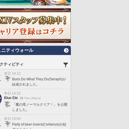
ュニティウォール
クティビティ
本日 14:12
Buns Do What They Do(Seraph)が
結成されました。
本日 14:12
Blue Ebi
Titan [Mana]
「魔の塔ノーマルクリア！」を公開
しました。
本日 14:04
Party of beer lovers(Cerberus)が結