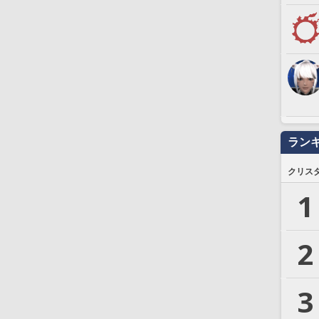
ラン
クリス
1
2
3