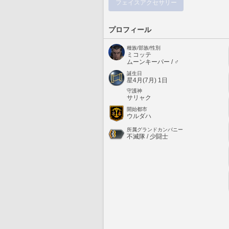
フェイスアクセサリー
プロフィール
種族/部族/性別
ミコッテ
ムーンキーパー / ♂
誕生日
星4月(7月) 1日
守護神
サリャク
開始都市
ウルダハ
所属グランドカンパニー
不滅隊 / 少闘士