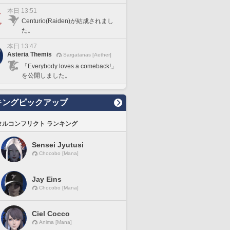
本日 13:51
Centurio(Raiden)が結成されまし
た。
本日 13:47
Asteria Themis
Sargatanas [Aether]
「Everybody loves a comeback!」
を公開しました。
キングピックアップ
タルコンフリクト ランキング
Sensei Jyutusi
Chocobo [Mana]
Jay Eins
Chocobo [Mana]
Ciel Cocco
Anima [Mana]