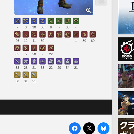
7
3
30
60
8
-
30
-
26
12
11
50
-
-
-
1
30
60
65
5
50
-
22
33
28
21
33
22
20
54
21
38
31
51