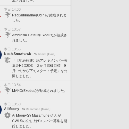
成されました。
本日 14:00
RedSubmarine(Odin)が結成されま
した。
本日 13:57
Ambrosia Default(Exodus)が結成さ
れました。
本日 13:55
Noah Snowhawk
Tiamat [Gaia]
「【初絶歓迎】絶アレキメンバー募
集＠H2D2D3 ２か月踏破目標 9
月中旬から下旬スタート予定」を公
開しました。
本日 13:54
MAKO(Exodus)が結成されました。
本日 13:53
Ai Moony
Masamune [Mana]
Ai Moony(
Masamune)さんが
CWLSの立ち上げメンバー募集を開
始しました。