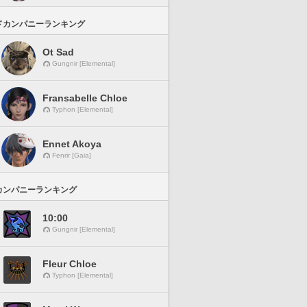
ドカンパニーランキング
Ot Sad
Gungnir [Elemental]
Fransabelle Chloe
Typhon [Elemental]
Ennet Akoya
Fenrir [Gaia]
カンパニーランキング
10:00
Gungnir [Elemental]
Fleur Chloe
Typhon [Elemental]