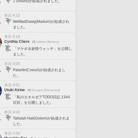
1''(Asura)が結成されました。
本日 4:12
WeMadDawg(Maduin)が結成され
ました。
本日 4:10
Cynthia Chere
Valefor [Meteor]
「マケボ＆妖怪ウォッチ」を公開し
ました。
本日 4:05
Palantir(Coeurl)が結成されまし
た。
本日 4:01
Utuki Airine
Gungnir [Elemental]
「私のエオルゼアTODO日記 1344
日目」を公開しました。
本日 4:00
Tallulah Hall(Golem)が結成されま
した。
本日 4:00