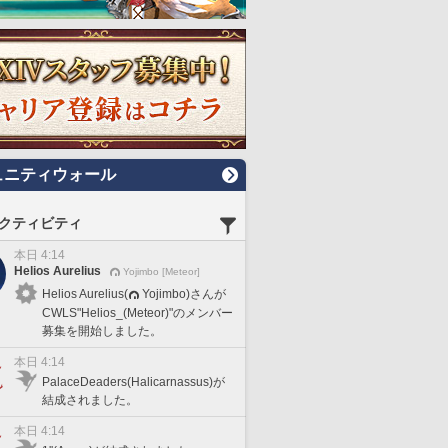
ュニティウォール
クティビティ
本日 4:14
Helios Aurelius
Yojimbo [Meteor]
Helios Aurelius(
Yojimbo)さんが
CWLS"Helios_(Meteor)"のメンバー
募集を開始しました。
本日 4:14
PalaceDeaders(Halicarnassus)が
結成されました。
本日 4:14