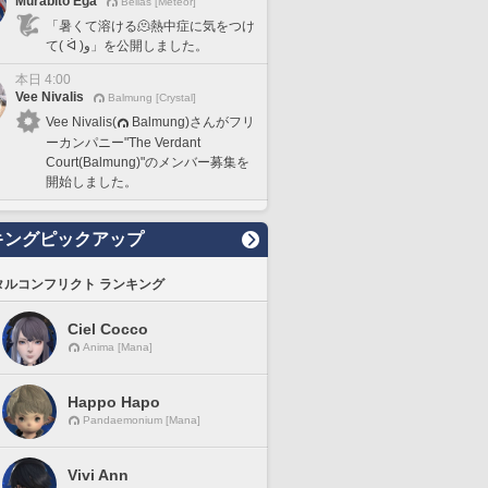
Murabito Ega
Belias [Meteor]
「暑くて溶ける🫠熱中症に気をつけ
て( ᐛ )و」を公開しました。
本日 4:00
Vee Nivalis
Balmung [Crystal]
Vee Nivalis(
Balmung)さんがフリ
ーカンパニー"The Verdant
Court(Balmung)"のメンバー募集を
開始しました。
キングピックアップ
タルコンフリクト ランキング
Ciel Cocco
Anima [Mana]
Happo Hapo
Pandaemonium [Mana]
Vivi Ann