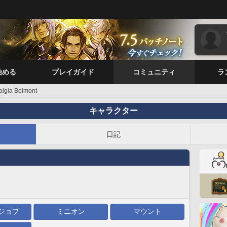
始める
プレイガイド
コミュニティ
ラ
algia Belmont
キャラクター
日記
ジョブ
ミニオン
マウント