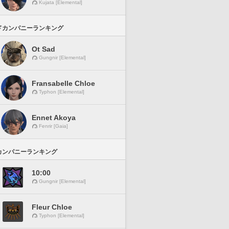
Kujata [Elemental]
ドカンパニーランキング
Ot Sad
Gungnir [Elemental]
Fransabelle Chloe
Typhon [Elemental]
Ennet Akoya
Fenrir [Gaia]
カンパニーランキング
10:00
Gungnir [Elemental]
Fleur Chloe
Typhon [Elemental]