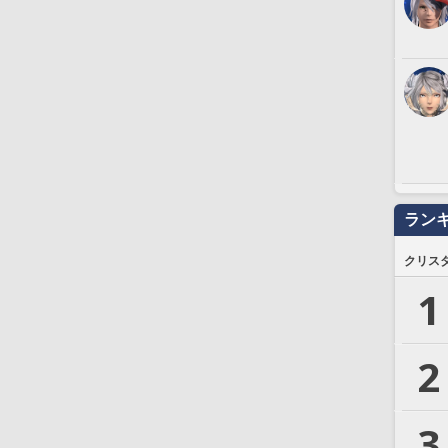
ラン
クリス
1
2
3