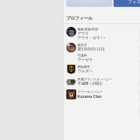
フォ
フェイスアクセサリー
プロフィール
種族/部族/性別
アウラ
アウラ・ゼラ / ♀
誕生日
星5月(9月) 11日
守護神
アーゼマ
開始都市
ウルダハ
所属グランドカンパニー
不滅隊 / 少闘士
フリーカンパニー
Kazama Clan