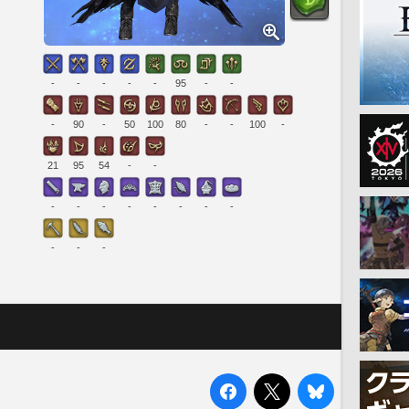
-
-
-
-
-
95
-
-
-
90
-
50
100
80
-
-
100
-
21
95
54
-
-
-
-
-
-
-
-
-
-
-
-
-