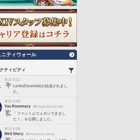
ュニティウォール
クティビティ
本日 9:12
Lento(Durandal)が結成されまし
た。
本日 9:09
Yuu Rosemary
Aegis [Elemental]
「ファントムウェポンできまし
た！」を公開しました。
本日 9:06
Miril Shery
Alexander [Gaia]