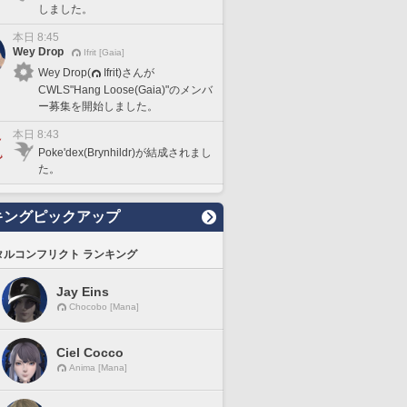
しました。
本日 8:45
Wey Drop
Ifrit [Gaia]
Wey Drop(
Ifrit)さんが
CWLS"Hang Loose(Gaia)"のメンバ
ー募集を開始しました。
本日 8:43
Poke'dex(Brynhildr)が結成されまし
た。
キングピックアップ
タルコンフリクト ランキング
Jay Eins
Chocobo [Mana]
Ciel Cocco
Anima [Mana]