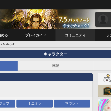
始める
プレイガイド
コミュニティ
ラ
ka Malaguld
キャラクター
日記
ジョブ
ミニオン
マウント