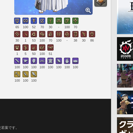
65
100
52
70
30
-
100
70
30
1
53
100
70
100
-
38
30
86
1
5
50
100
51
100
100
100
100
100
100
100
100
100
100
100
だ若葉です。