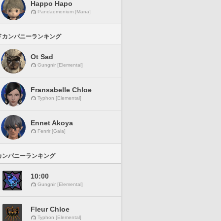
Happo Hapo
Pandaemonium [Mana]
ドカンパニーランキング
Ot Sad
Gungnir [Elemental]
Fransabelle Chloe
Typhon [Elemental]
Ennet Akoya
Fenrir [Gaia]
カンパニーランキング
10:00
Gungnir [Elemental]
Fleur Chloe
Typhon [Elemental]