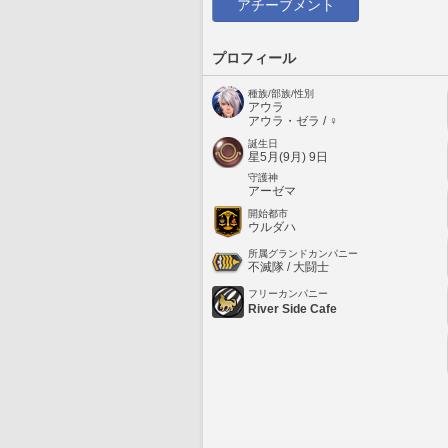
アチーブメント
プロフィール
種族/部族/性別
アウラ
アウラ・ゼラ / ♀
誕生日
星5月(9月) 9日
守護神
アーゼマ
開始都市
ウルダハ
所属グランドカンパニー
不滅隊 / 大闘士
フリーカンパニー
River Side Cafe