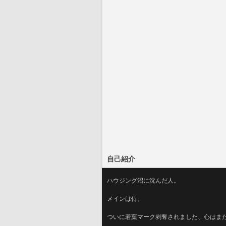
自己紹介
ハウジング沼に沈んだ人。
メインは侍。
ついに若葉マーク剥奪されました、心はま