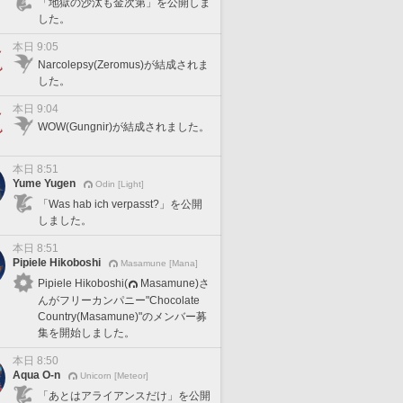
「地獄の沙汰も金次第」を公開しま
した。
本日 9:05
Narcolepsy(Zeromus)が結成されま
した。
本日 9:04
WOW(Gungnir)が結成されました。
本日 8:51
Yume Yugen
Odin [Light]
「Was hab ich verpasst?」を公開
しました。
本日 8:51
Pipiele Hikoboshi
Masamune [Mana]
Pipiele Hikoboshi(
Masamune)さ
んがフリーカンパニー"Chocolate
Country(Masamune)"のメンバー募
集を開始しました。
本日 8:50
Aqua O-n
Unicorn [Meteor]
「あとはアライアンスだけ」を公開