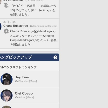
Rice Hakumai
Anima [Mana]
「(=ﾟωﾟ=) 第35回・このSSにセリ
フをつけてください (=ﾟωﾟ=)」を
公開しました。
本日 2:45
Chana Rukiavirgo
Mandragora [Meteor]
Chana Rukiavirgo(
Mandragora)
さんがフリーカンパニー"Seneton
Corp.(Mandragora)"のメンバー募集
を開始しました。
キングピックアップ
タルコンフリクト ランキング
Jay Eins
Chocobo [Mana]
Ciel Cocco
Anima [Mana]