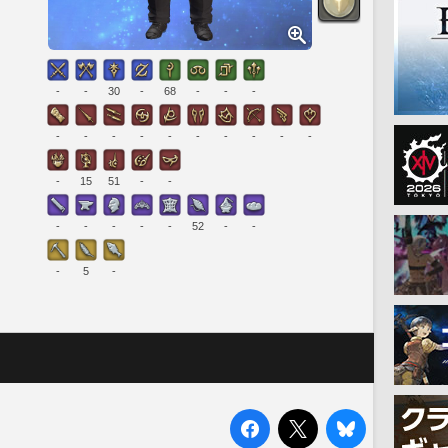
-
-
30
-
68
-
-
-
-
-
-
-
-
-
-
-
-
-
-
15
51
-
-
-
-
-
-
-
52
-
-
-
5
-