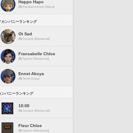
Happo Hapo
Pandaemonium [Mana]
ドカンパニーランキング
Ot Sad
Gungnir [Elemental]
Fransabelle Chloe
Typhon [Elemental]
Ennet Akoya
Fenrir [Gaia]
カンパニーランキング
10:00
Gungnir [Elemental]
Fleur Chloe
Typhon [Elemental]