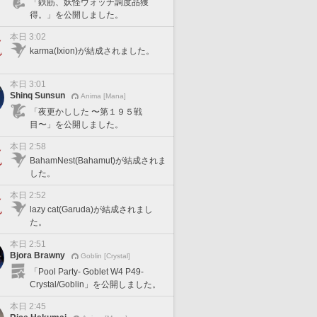
「鉄筋、妖怪ウォッチ調度品獲
得。」を公開しました。
本日 3:02
karma(Ixion)が結成されました。
本日 3:01
Shinq Sunsun
Anima [Mana]
「夜更かしした 〜第１９５戦
目〜」を公開しました。
本日 2:58
BahamNest(Bahamut)が結成されま
した。
本日 2:52
lazy cat(Garuda)が結成されまし
た。
本日 2:51
Bjora Brawny
Goblin [Crystal]
「Pool Party- Goblet W4 P49-
Crystal/Goblin」を公開しました。
本日 2:45