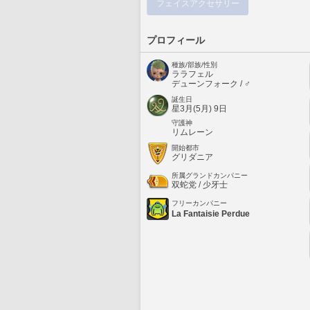
フェイスアクセサリー
プロフィール
種族/部族/性別
ララフェル
デューンフォーク / ♂
誕生日
星3月(5月) 9日
守護神
リムレーン
開始都市
グリダニア
所属グランドカンパニー
双蛇党 / 少牙士
フリーカンパニー
La Fantaisie Perdue