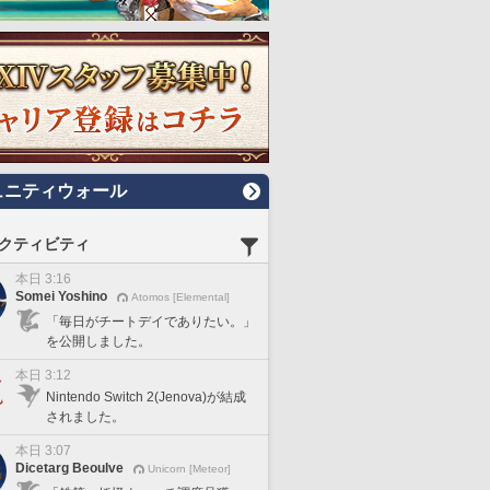
ュニティウォール
クティビティ
本日 3:16
Somei Yoshino
Atomos [Elemental]
「毎日がチートデイでありたい。」
を公開しました。
本日 3:12
Nintendo Switch 2(Jenova)が結成
されました。
本日 3:07
Dicetarg Beoulve
Unicorn [Meteor]