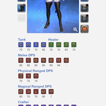
Tank
Healer
70
70
70
80
70
70
83
70
Melee DPS
80
80
80
80
80
84
-
Physical Ranged DPS
70
70
70
Magical Ranged DPS
80
70
70
80
7
Crafter