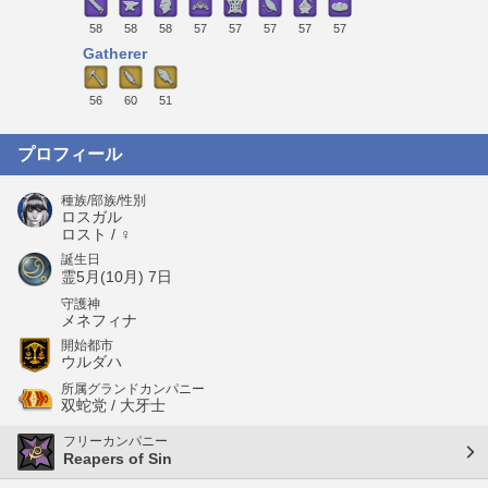
58
58
58
57
57
57
57
57
Gatherer
56
60
51
プロフィール
種族/部族/性別
ロスガル
ロスト / ♀
誕生日
霊5月(10月) 7日
守護神
メネフィナ
開始都市
ウルダハ
所属グランドカンパニー
双蛇党 / 大牙士
フリーカンパニー
Reapers of Sin