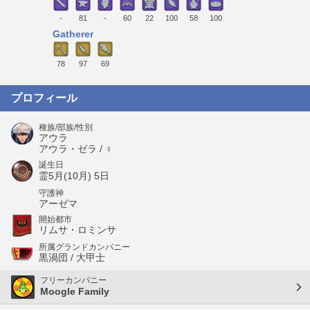
-
81
-
60
22
100
58
100
Gatherer
78
97
69
プロフィール
種族/部族/性別
アウラ
アウラ・ゼラ / ♀
誕生日
霊5月(10月) 5日
守護神
アーゼマ
開始都市
リムサ・ロミンサ
所属グランドカンパニー
黒渦団 / 大甲士
フリーカンパニー
Moogle Family