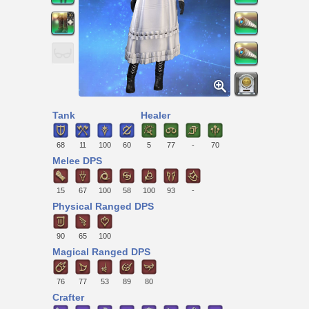
Tank
Healer
68
11
100
60
5
77
-
70
Melee DPS
15
67
100
58
100
93
-
Physical Ranged DPS
90
65
100
Magical Ranged DPS
76
77
53
89
80
Crafter