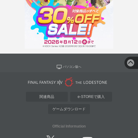
パソコン版へ
関連商品
e-STOREで購入
ゲームダウンロード
Official Information