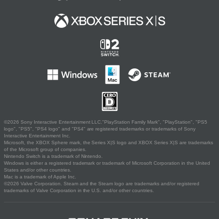
©2026 Sony Interactive Entertainment LLC."PlayStation Family Mark", "PlayStation", "PS5
logo", "PS5", "PS4 logo" and "PS4" are registered trademarks or trademarks of Sony
Interactive Entertainment Inc.
Microsoft, the XBOX Sphere mark, the Series X|S logo and XBOX Series X|S are trademarks
of the Microsoft group of companies.
Nintendo Switch is a trademark of Nintendo.
Windows is either a registered trademark or trademark of Microsoft Corporation in the United
States and/or other countries.
Mac is a trademark of Apple Inc.
©2026 Valve Corporation. Steam and the Steam logo are trademarks and/or registered
trademarks of Valve Corporation in the U.S. and/or other countries.