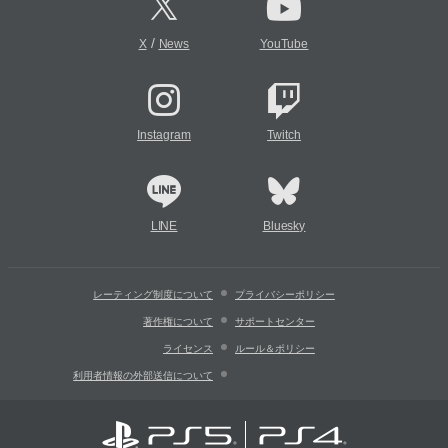
/
X
News
YouTube
Instagram
Twitch
LINE
Bluesky
レーティング制度について
プライバシーポリシー
著作権について
サポートセンター
ライセンス
ルール＆ポリシー
利用者情報の外部送信について