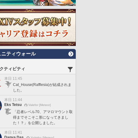
ュニティウォール
クティビティ
本日 11:45
Cat_House(Rafflesia)が結成されま
した。
本日 11:44
Eks Tetsu
Valefor [Meteor]
「忍者レベル70、アマロマウント取
得までそこそこ形になってきまし
た！？」を公開しました。
本日 11:41
Danya Das
Yojimbo [Meteor]