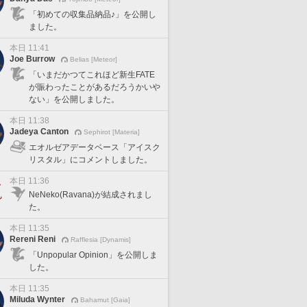
「初めての収集品納品♪」を公開し
ました。
本日 11:41
Joe Burrow
Belias [Meteor]
「いまだかつてこれほど新生FATE
が賑わったことがあるだろうかいや
ない」を公開しました。
本日 11:38
Jadeya Canton
Sephirot [Materia]
エオルゼアデータベース「アイスク
リスタル」にコメントしました。
本日 11:36
NeNeko(Ravana)が結成されまし
た。
本日 11:35
Rereni Reni
Rafflesia [Dynamis]
「Unpopular Opinion」を公開しま
した。
本日 11:35
Miluda Wynter
Bahamut [Gaia]