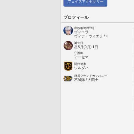
フェイスアクセサリー
プロフィール
種族/部族/性別
ヴィエラ
ヴィナ・ヴィエラ / ♀
誕生日
星5月(9月) 1日
守護神
アーゼマ
開始都市
ウルダハ
所属グランドカンパニー
不滅隊 / 大闘士