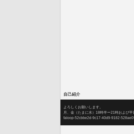
自己紹介
よろしくお願いします。
月、金（たまに水）18時半ー21時および
faloop-52cbbe2d-9c17-40d9-9182-528ae