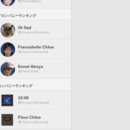
Anima [Mana]
ドカンパニーランキング
Ot Sad
Gungnir [Elemental]
Fransabelle Chloe
Typhon [Elemental]
Ennet Akoya
Fenrir [Gaia]
カンパニーランキング
10:00
Gungnir [Elemental]
Fleur Chloe
Typhon [Elemental]