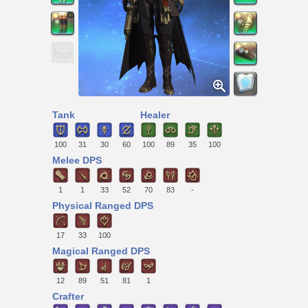
Tank
Healer
100
31
30
60
100
89
35
100
Melee DPS
1
1
33
52
70
83
-
Physical Ranged DPS
17
33
100
Magical Ranged DPS
12
89
51
81
1
Crafter