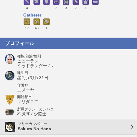
4
-
-
3
3
7
1
-
Gatherer
17
43
1
プロフィール
種族/部族/性別
ヒューラン
ミッドランダー / ♀
誕生日
星2月(3月) 31日
守護神
ニメーヤ
開始都市
グリダニア
所属グランドカンパニー
不滅隊 / 少闘士
フリーカンパニー
Sakura No Hana