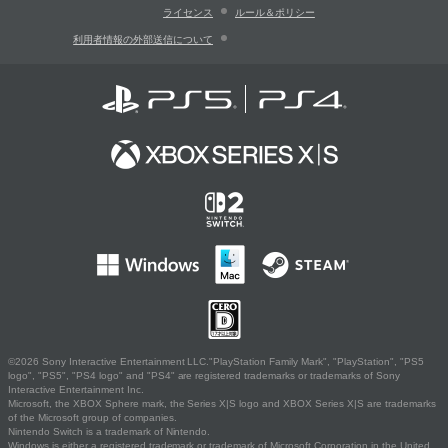
ライセンス
ルール＆ポリシー
利用者情報の外部送信について
©2026 Sony Interactive Entertainment LLC."PlayStation Family Mark", "PlayStation", "PS5
logo", "PS5", "PS4 logo" and "PS4" are registered trademarks or trademarks of Sony
Interactive Entertainment Inc.
Microsoft, the XBOX Sphere mark, the Series X|S logo and XBOX Series X|S are trademarks
of the Microsoft group of companies.
Nintendo Switch is a trademark of Nintendo.
Windows is either a registered trademark or trademark of Microsoft Corporation in the United