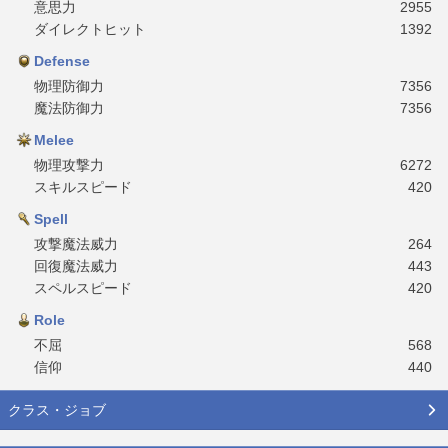
意思力
2955
ダイレクトヒット
1392
Defense
物理防御力
7356
魔法防御力
7356
Melee
物理攻撃力
6272
スキルスピード
420
Spell
攻撃魔法威力
264
回復魔法威力
443
スペルスピード
420
Role
不屈
568
信仰
440
クラス・ジョブ