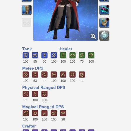
Tank
Healer
100
55
60
100
100
100
73
100
Melee DPS
100
53
-
100
100
100
-
Physical Ranged DPS
-
100
100
Magical Ranged DPS
100
100
100
100
26
Crafter