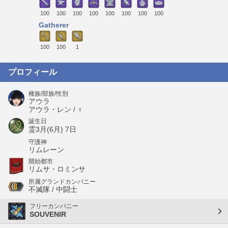
100
100
100
100
100
100
100
100
Gatherer
100
100
1
プロフィール
種族/部族/性別
アウラ
アウラ・レン / ♀
誕生日
霊3月(6月) 7日
守護神
リムレーン
開始都市
リムサ・ロミンサ
所属グランドカンパニー
不滅隊 / 中闘士
フリーカンパニー
SOUVENIR