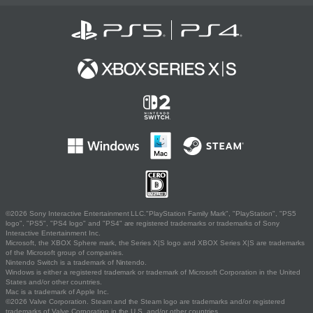
©2026 Sony Interactive Entertainment LLC."PlayStation Family Mark", "PlayStation", "PS5
logo", "PS5", "PS4 logo" and "PS4" are registered trademarks or trademarks of Sony
Interactive Entertainment Inc.
Microsoft, the XBOX Sphere mark, the Series X|S logo and XBOX Series X|S are trademarks
of the Microsoft group of companies.
Nintendo Switch is a trademark of Nintendo.
Windows is either a registered trademark or trademark of Microsoft Corporation in the United
States and/or other countries.
Mac is a trademark of Apple Inc.
©2026 Valve Corporation. Steam and the Steam logo are trademarks and/or registered
trademarks of Valve Corporation in the U.S. and/or other countries.