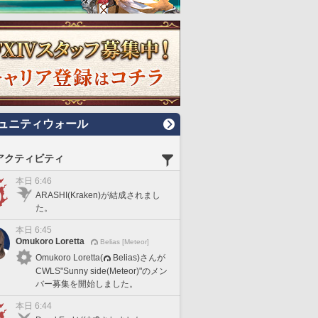
ュニティウォール
アクティビティ
本日 6:46
ARASHI(Kraken)が結成されまし
た。
本日 6:45
Omukoro Loretta
Belias [Meteor]
Omukoro Loretta(
Belias)さんが
CWLS"Sunny side(Meteor)"のメン
バー募集を開始しました。
本日 6:44