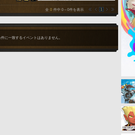
1
全
0
件中
0
～
0
件を表示
条件に一致するイベントはありません。