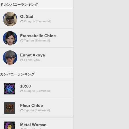
ドカンパニーランキング
Ot Sad
Gungnir [Elemental]
Fransabelle Chloe
Typhon [Elemental]
Ennet Akoya
Fenrir [Gaia]
カンパニーランキング
10:00
Gungnir [Elemental]
Fleur Chloe
Typhon [Elemental]
Metal Woman