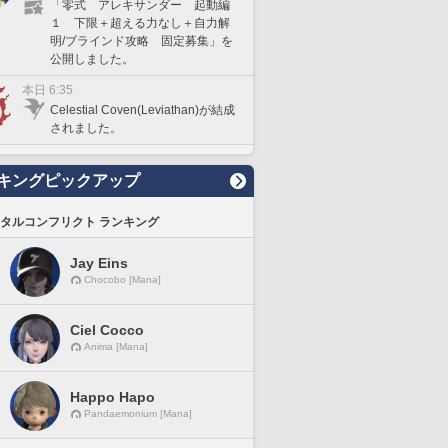
「零式 アレキサンダー 起動編
１ 下限＋超える力なし＋自力解
明/ブラインド攻略 固定募集」を
公開しました。
本日 6:35
Celestial Coven(Leviathan)が結成
されました。
キングピックアップ
タルコンフリクト ランキング
Jay Eins
Chocobo [Mana]
Ciel Cocco
Anima [Mana]
Happo Hapo
Pandaemonium [Mana]