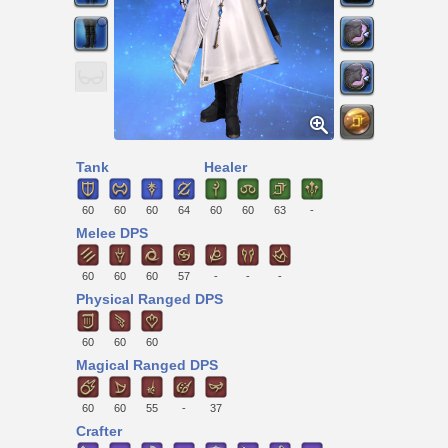
Tank
Healer
60
60
60
64
60
60
63
-
Melee DPS
60
60
60
57
-
-
-
Physical Ranged DPS
60
60
60
Magical Ranged DPS
60
60
55
-
37
Crafter