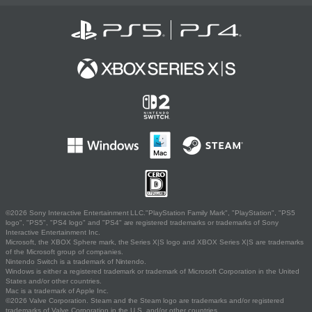
©2026 Sony Interactive Entertainment LLC."PlayStation Family Mark", "PlayStation", "PS5
logo", "PS5", "PS4 logo" and "PS4" are registered trademarks or trademarks of Sony
Interactive Entertainment Inc.
Microsoft, the XBOX Sphere mark, the Series X|S logo and XBOX Series X|S are trademarks
of the Microsoft group of companies.
Nintendo Switch is a trademark of Nintendo.
Windows is either a registered trademark or trademark of Microsoft Corporation in the United
States and/or other countries.
Mac is a trademark of Apple Inc.
©2026 Valve Corporation. Steam and the Steam logo are trademarks and/or registered
trademarks of Valve Corporation in the U.S. and/or other countries.