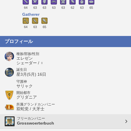
64
63
63
63
63
62
63
65
Gatherer
64
63
65
プロフィール
種族/部族/性別
エレゼン
シェーダー / ♀
誕生日
星3月(5月) 16日
守護神
サリャク
開始都市
グリダニア
所属グランドカンパニー
双蛇党 / 大牙士
フリーカンパニー
Grosswoerterbuch