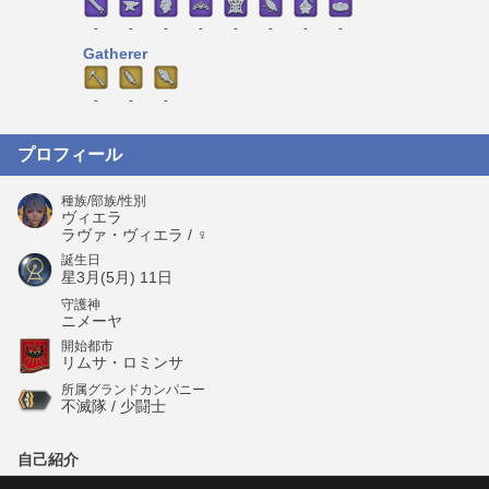
-
-
-
-
-
-
-
-
Gatherer
-
-
-
プロフィール
種族/部族/性別
ヴィエラ
ラヴァ・ヴィエラ / ♀
誕生日
星3月(5月) 11日
守護神
ニメーヤ
開始都市
リムサ・ロミンサ
所属グランドカンパニー
不滅隊 / 少闘士
自己紹介