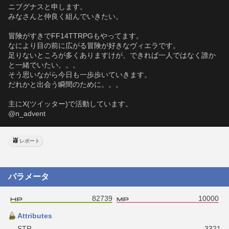
ニブグナスと申します。
みなさんと仲良く組んでいきたい。
冒険がすきでFF14TTRPGもやってます。
なにより目の前に広がる冒険が好きなヴィエラです。
足りないところが多くありますけが、できれば一人ではなく誰か
と一緒でいたい。。。
そう思いながら今日も一歩歩いていきます。
だれかと出会う瞬間のために。。。
主にX(ツイッター)で活動しています。
@n_advent
レポート
パラメータ
82739
10000
Attributes
STR
3321