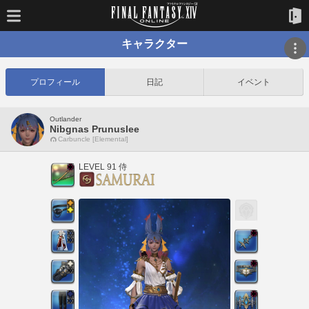
キャラクター
プロフィール
日記
イベント
Outlander
Nibgnas Prunuslee
Carbuncle [Elemental]
LEVEL 91 侍