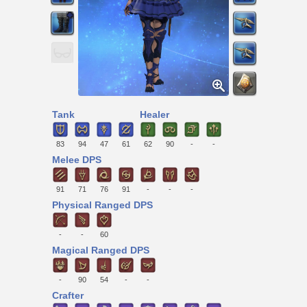
Tank
Healer
83
94
47
61
62
90
-
-
Melee DPS
91
71
76
91
-
-
-
Physical Ranged DPS
-
-
60
Magical Ranged DPS
-
90
54
-
-
Crafter