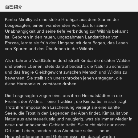
自己紹介
Kimba Miralky ist eine stolze Hrothgar aus dem Stamm der 
Losgesagten, einem wandernden Volk, das für seine 
Unabhängigkeit und seine tiefe Verbindung zur Wildnis bekannt 
ist. Geboren in den rauen, ungezähmten Landstrichen von 
Eorzea, lernte sie früh den Umgang mit dem Bogen, das Lesen 
von Spuren und das Überleben in der Wildnis.
Als erfahrene Waldläuferin durchstreift Kimba die dichten Wälder 
und weiten Ebenen, stets darauf bedacht, die Natur zu schützen 
und das fragile Gleichgewicht zwischen Mensch und Wildnis zu 
bewahren. Sie stellt sich unerschrocken jenen entgegen, die 
diese Harmonie zu zerstören drohen.
Die Losgesagten zogen einst aus ihren Heimatstädten in die 
Freiheit der Wildnis – eine Tradition, die Kimba tief in sich trägt. 
Trotz ihrer imposanten Erscheinung verbirgt sie eine sanfte 
Seele, die Trost in den Legenden der Alten findet. Kimba ist von 
Natur aus abenteuerlustig und neugierig, was sie immer wieder in 
neue und unbekannte Gebiete treibt. Sie sucht nicht nur einen 
Ort zum Leben, sondern das Abenteuer selbst – neue 
Herausforderungen und Geheimnisse, die darauf warten, 