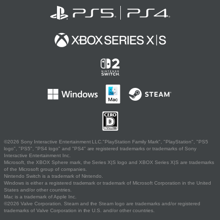
©2026 Sony Interactive Entertainment LLC."PlayStation Family Mark", "PlayStation", "PS5
logo", "PS5", "PS4 logo" and "PS4" are registered trademarks or trademarks of Sony
Interactive Entertainment Inc.
Microsoft, the XBOX Sphere mark, the Series X|S logo and XBOX Series X|S are trademarks
of the Microsoft group of companies.
Nintendo Switch is a trademark of Nintendo.
Windows is either a registered trademark or trademark of Microsoft Corporation in the United
States and/or other countries.
Mac is a trademark of Apple Inc.
©2026 Valve Corporation. Steam and the Steam logo are trademarks and/or registered
trademarks of Valve Corporation in the U.S. and/or other countries.