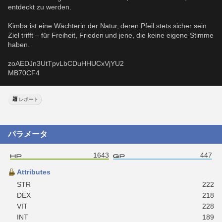
entdeckt zu werden.
Kimba ist eine Wächterin der Natur, deren Pfeil stets sicher sein 
Ziel trifft – für Freiheit, Frieden und jene, die keine eigene Stimme 
haben.
zoAEDJn3UtTpvLbCDuHHUCxVjYU2
MB70CF4
レポート
パラメータ
1643
447
Attributes
STR
222
DEX
218
VIT
228
INT
189