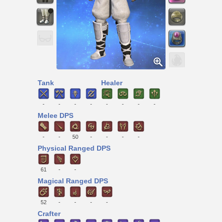
Tank
Healer
-
-
-
-
-
-
-
-
Melee DPS
-
-
50
-
-
-
-
Physical Ranged DPS
61
-
-
Magical Ranged DPS
52
-
-
-
-
Crafter