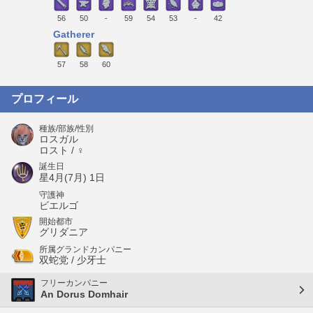
56
50
-
59
54
53
-
42
Gatherer
57
58
60
プロフィール
種族/部族/性別
ロスガル
ロスト / ♀
誕生日
星4月(7月) 1日
守護神
ビエルゴ
開始都市
グリダニア
所属グランドカンパニー
双蛇党 / 少牙士
フリーカンパニー
An Dorus Domhair