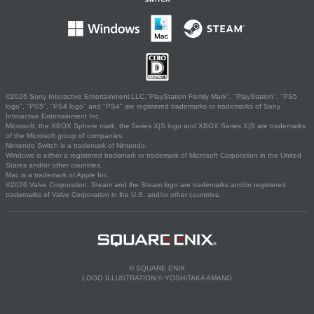
©2026 Sony Interactive Entertainment LLC."PlayStation Family Mark", "PlayStation", "PS5
logo", "PS5", "PS4 logo" and "PS4" are registered trademarks or trademarks of Sony
Interactive Entertainment Inc.
Microsoft, the XBOX Sphere mark, the Series X|S logo and XBOX Series X|S are trademarks
of the Microsoft group of companies.
Nintendo Switch is a trademark of Nintendo.
Windows is either a registered trademark or trademark of Microsoft Corporation in the United
States and/or other countries.
Mac is a trademark of Apple Inc.
©2026 Valve Corporation. Steam and the Steam logo are trademarks and/or registered
trademarks of Valve Corporation in the U.S. and/or other countries.
© SQUARE ENIX
LOGO ILLUSTRATION:© YOSHITAKA AMANO