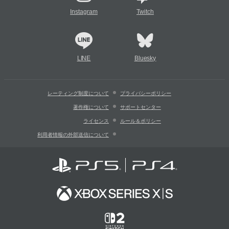
Instagram
Twitch
LINE
Bluesky
レーティング制度について
プライバシーポリシー
著作権について
サポートセンター
ライセンス
ルール＆ポリシー
利用者情報の外部送信について