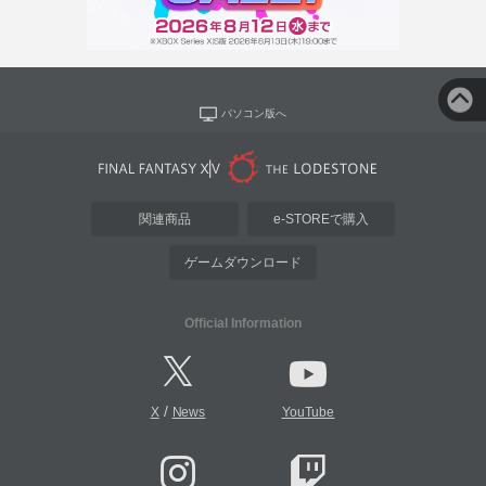
パソコン版へ
関連商品
e-STOREで購入
ゲームダウンロード
Official Information
/
X
News
YouTube