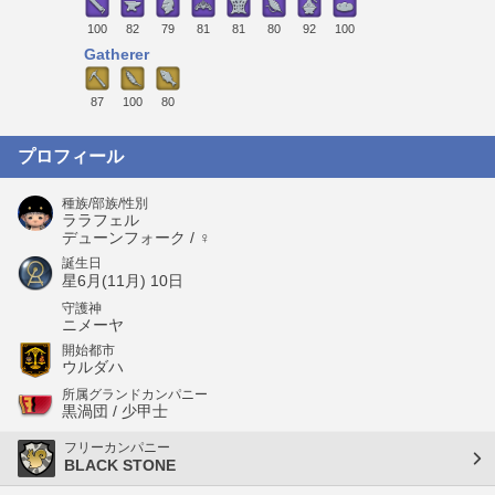
100
82
79
81
81
80
92
100
Gatherer
87
100
80
プロフィール
種族/部族/性別
ララフェル
デューンフォーク / ♀
誕生日
星6月(11月) 10日
守護神
ニメーヤ
開始都市
ウルダハ
所属グランドカンパニー
黒渦団 / 少甲士
フリーカンパニー
BLACK STONE