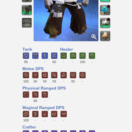
Tank
Healer
85
-
-
60
-
-
100
-
Melee DPS
100
60
59
59
-
82
-
Physical Ranged DPS
-
80
-
Magical Ranged DPS
100
-
-
-
-
Crafter