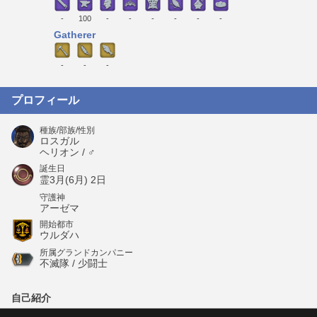
-
100
-
-
-
-
-
-
Gatherer
-
-
-
プロフィール
種族/部族/性別
ロスガル
ヘリオン / ♂
誕生日
霊3月(6月) 2日
守護神
アーゼマ
開始都市
ウルダハ
所属グランドカンパニー
不滅隊 / 少闘士
自己紹介