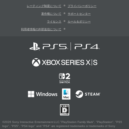
レーティング制度について
プライバシーポリシー
著作権について
サポートセンター
ライセンス
ルール＆ポリシー
利用者情報の外部送信について
©2026 Sony Interactive Entertainment LLC."PlayStation Family Mark", "PlayStation", "PS5
logo", "PS5", "PS4 logo" and "PS4" are registered trademarks or trademarks of Sony