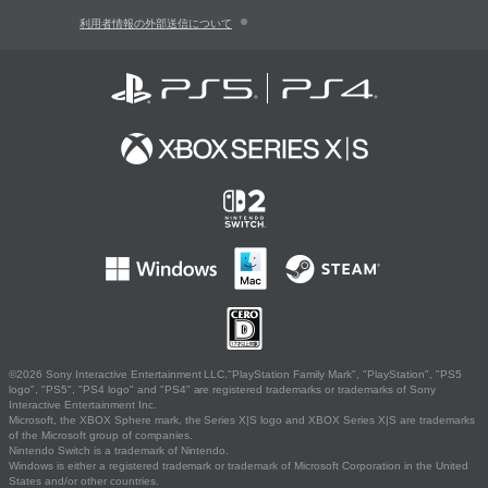
利用者情報の外部送信について
©2026 Sony Interactive Entertainment LLC."PlayStation Family Mark", "PlayStation", "PS5
logo", "PS5", "PS4 logo" and "PS4" are registered trademarks or trademarks of Sony
Interactive Entertainment Inc.
Microsoft, the XBOX Sphere mark, the Series X|S logo and XBOX Series X|S are trademarks
of the Microsoft group of companies.
Nintendo Switch is a trademark of Nintendo.
Windows is either a registered trademark or trademark of Microsoft Corporation in the United
States and/or other countries.