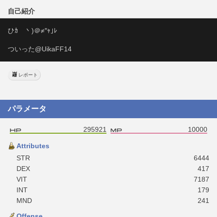
自己紹介
ひｶゝ丶)＠≠″ｬ｣ﾚ
ついった@UikaFF14
レポート
パラメータ
295921
10000
Attributes
STR
6444
DEX
417
VIT
7187
INT
179
MND
241
Offense