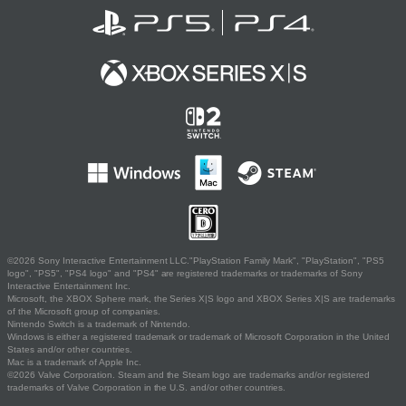
©2026 Sony Interactive Entertainment LLC."PlayStation Family Mark", "PlayStation", "PS5
logo", "PS5", "PS4 logo" and "PS4" are registered trademarks or trademarks of Sony
Interactive Entertainment Inc.
Microsoft, the XBOX Sphere mark, the Series X|S logo and XBOX Series X|S are trademarks
of the Microsoft group of companies.
Nintendo Switch is a trademark of Nintendo.
Windows is either a registered trademark or trademark of Microsoft Corporation in the United
States and/or other countries.
Mac is a trademark of Apple Inc.
©2026 Valve Corporation. Steam and the Steam logo are trademarks and/or registered
trademarks of Valve Corporation in the U.S. and/or other countries.