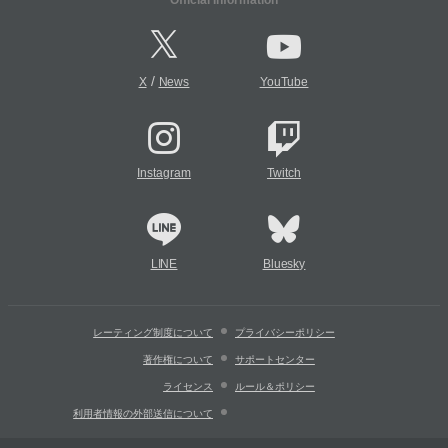
/
X
News
YouTube
Instagram
Twitch
LINE
Bluesky
レーティング制度について
プライバシーポリシー
著作権について
サポートセンター
ライセンス
ルール＆ポリシー
利用者情報の外部送信について