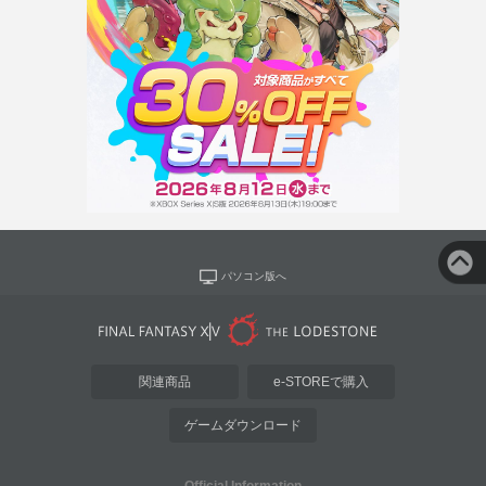
パソコン版へ
関連商品
e-STOREで購入
ゲームダウンロード
Official Information