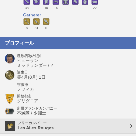
38
-
10
14
-
-
-
22
Gatherer
8
31
11
プロフィール
種族/部族/性別
ヒューラン
ミッドランダー / ♂
誕生日
霊4月(8月) 1日
守護神
ノフィカ
開始都市
グリダニア
所属グランドカンパニー
不滅隊 / 少闘士
フリーカンパニー
Les Ailes Rouges