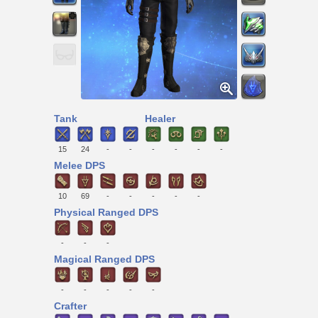
Tank
Healer
15
24
-
-
-
-
-
-
Melee DPS
10
69
-
-
-
-
-
Physical Ranged DPS
-
-
-
Magical Ranged DPS
-
-
-
-
-
Crafter