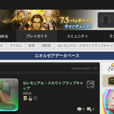
始める
プレイガイド
コミュニティ
ラ
ス
アイテム
防具
頭防具
セレモニアル・スカウトフラップキャッ
エオルゼアデータベース
Version:Patch 7.55
セレモニアル・スカウトフラップキャ
ップ
頭防具
0
0