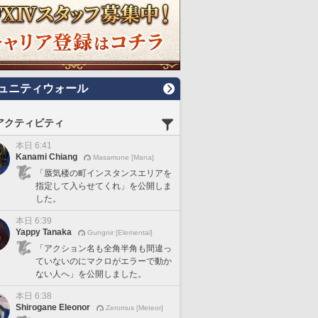
ュニティウォール
アクティビティ
本日 6:41
Kanami Chiang
Masamune [Mana]
「蜃気楼の町インスタンスエリアを
指定して入らせてくれ」を公開しま
した。
本日 6:39
Yappy Tanaka
Gungnir [Elemental]
「アクション名も全角半角も間違っ
ていないのにマクロがエラーで動か
ない人へ」を公開しました。
本日 6:38
Shirogane Eleonor
Zeromus [Meteor]