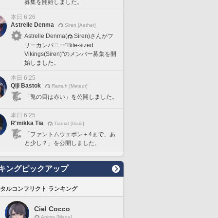
募集を開始しました。
本日 6:26
Astrelle Denma
Siren [Aether]
Astrelle Denma(
Siren)さんがフ
リーカンパニー"Bite-sized
Vikings(Siren)"のメンバー募集を開
始しました。
本日 6:25
Qiji Bastok
Ramuh [Meteor]
「兎の目は赤い」を公開しました。
本日 6:25
R'mikka Tia
Tiamat [Gaia]
「ファントムウェポン＋4まで、あ
と少し？」を公開しました。
キングピックアップ
タルコンフリクト ランキング
Ciel Cocco
Anima [Mana]