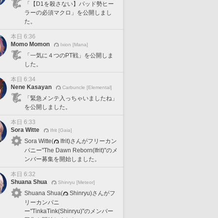
「【D1を殺さない】パッド勢ヒー
ラーの必須マクロ」を公開しまし
た。
本日 6:36
Momo Momon
Ixion [Mana]
「一気に４つのPT戦」を公開しま
した。
本日 6:34
Nene Kasayan
Carbuncle [Elemental]
「緊急メンテ入っちゃいましたね」
を公開しました。
本日 6:33
Sora Witte
Ifrit [Gaia]
Sora Witte(
Ifrit)さんがフリーカン
パニー"The Dawn Reborn(Ifrit)"のメ
ンバー募集を開始しました。
本日 6:32
Shuana Shua
Shinryu [Meteor]
Shuana Shua(
Shinryu)さんがフ
リーカンパニ
ー"TinkaTink(Shinryu)"のメンバー