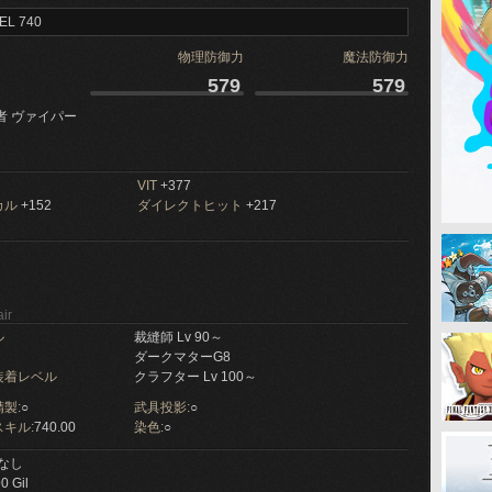
EL 740
物理防御力
魔法防御力
579
579
者 ヴァイパー
VIT
+377
カル
+152
ダイレクトヒット
+217
ir
ル
裁縫師 Lv 90～
ダークマターG8
装着レベル
クラフター Lv 100～
製:
○
武具投影:
○
キル:
740.00
染色:
○
なし
0 Gil