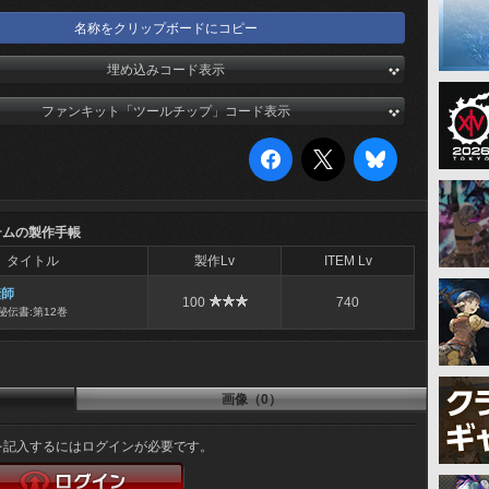
名称をクリップボードにコピー
埋め込みコード表示
ファンキット「ツールチップ」コード表示
テムの製作手帳
タイトル
製作Lv
ITEM Lv
縫師
100
740
秘伝書:第12巻
画像（0）
を記入するにはログインが必要です。