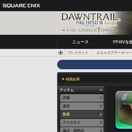
ニュース
FFXIVを
プレイガイド
エオルゼアデータベー
検索結果
アイテム
武器
道具
防具
アクセサリ
薬品・調理品