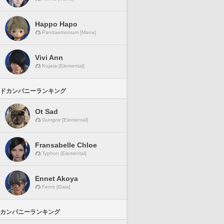
Happo Hapo
Pandaemonium [Mana]
Vivi Ann
Kujata [Elemental]
ドカンパニーランキング
Ot Sad
Gungnir [Elemental]
Fransabelle Chloe
Typhon [Elemental]
Ennet Akoya
Fenrir [Gaia]
カンパニーランキング