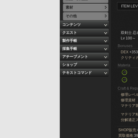
ITEM LEV
素材
その他
コンテンツ
クエスト
双剣士 忍
Lv 100～
製作手帳
Bonuses
採集手帳
DEX
+353
アチーブメント
クリティ
ショップ
Materia
テキストコマンド
Craft & Repa
修理レベ
修理資材
マテリア
マテリア精
分解適正ス
SHOP販売:
買取価格:
39