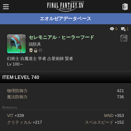
エオルゼアデータベース
0
1
セレモニアル・ヒーラーフード
頭防具
幻術士 白魔道士 学者 占星術師 賢者
Lv 100～
ITEM LEVEL 740
物理防御力
421
魔法防御力
736
Bonuses
VIT
+339
MND
+353
クリティカル
+217
スペルスピード
+152