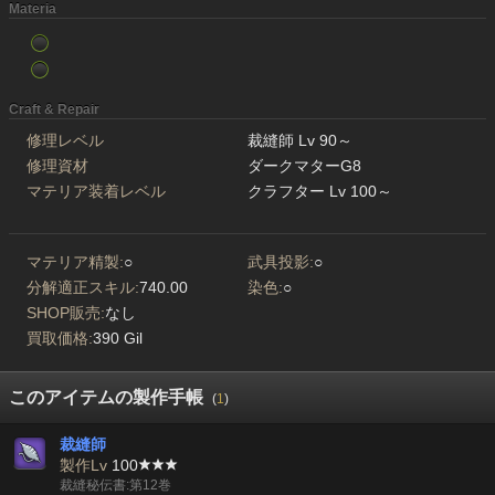
Materia
Craft & Repair
修理レベル
裁縫師 Lv 90～
修理資材
ダークマターG8
マテリア装着レベル
クラフター Lv 100～
マテリア精製:
○
武具投影:
○
分解適正スキル:
740.00
染色:
○
SHOP販売:
なし
買取価格:
390 Gil
このアイテムの製作手帳
(
1
)
裁縫師
製作Lv
100
裁縫秘伝書:第12巻