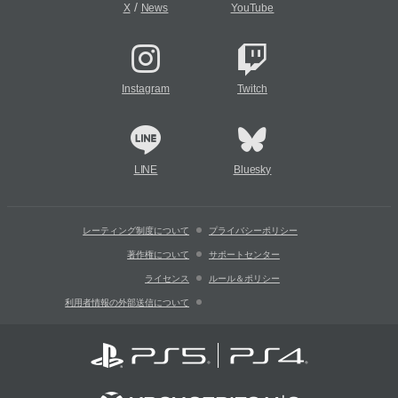
/
X
News
YouTube
Instagram
Twitch
LINE
Bluesky
レーティング制度について
プライバシーポリシー
著作権について
サポートセンター
ライセンス
ルール＆ポリシー
利用者情報の外部送信について