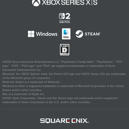
©2026 Sony Interactive Entertainment LLC."PlayStation Family Mark", "PlayStation", "PS5
logo", "PS5", "PS4 logo" and "PS4" are registered trademarks or trademarks of Sony
Interactive Entertainment Inc.
Microsoft, the XBOX Sphere mark, the Series X|S logo and XBOX Series X|S are trademarks
of the Microsoft group of companies.
Nintendo Switch is a trademark of Nintendo.
Windows is either a registered trademark or trademark of Microsoft Corporation in the United
States and/or other countries.
Mac is a trademark of Apple Inc.
©2026 Valve Corporation. Steam and the Steam logo are trademarks and/or registered
trademarks of Valve Corporation in the U.S. and/or other countries.