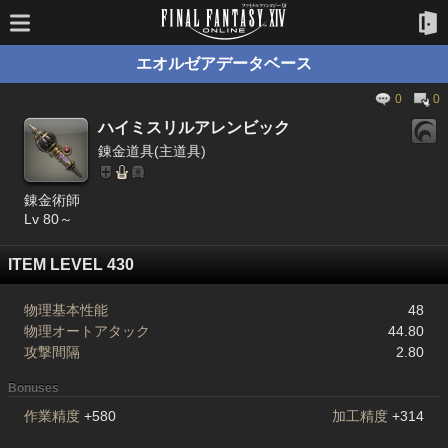
エオルゼアデータベース
0
0
ハイミスリルアレンビック
錬金道具(主道具)
錬金術師
Lv 80～
ITEM LEVEL 430
物理基本性能
48
物理オートアタック
44.80
攻撃間隔
2.80
Bonuses
作業精度
+580
加工精度
+314