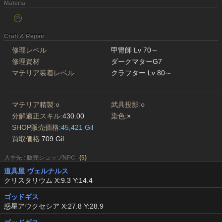
Materia
Craft & Repair
修理レベル
甲冑師 Lv 70～
修理資材
ダークマターG7
マテリア装着レベル
クラフター Lv 80～
マテリア精製:
○
武具投影:
○
分解適正スキル:
430.00
染色:
×
SHOP販売価格:
45,421 Gil
買取価格:
709 Gil
入手先 : 販売ショップNPC
(
5
)
道具屋 ヴェルナルス
クリスタリウム X:9.3 Y:14.4
ゴッドギス
惑星アウクセシア X:27.8 Y:28.9