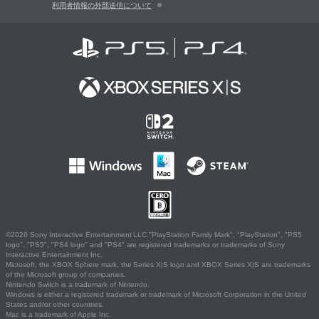
利用者情報の外部送信について
©2026 Sony Interactive Entertainment LLC."PlayStation Family Mark", "PlayStation", "PS5
logo", "PS5", "PS4 logo" and "PS4" are registered trademarks or trademarks of Sony
Interactive Entertainment Inc.
Microsoft, the XBOX Sphere mark, the Series X|S logo and XBOX Series X|S are trademarks
of the Microsoft group of companies.
Nintendo Switch is a trademark of Nintendo.
Windows is either a registered trademark or trademark of Microsoft Corporation in the United
States and/or other countries.
Mac is a trademark of Apple Inc.