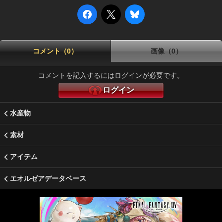
コメント（0）
画像（0）
コメントを記入するにはログインが必要です。
ログイン
水産物
素材
アイテム
エオルゼアデータベース