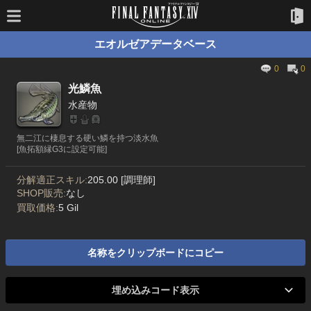
エオルゼアデータベース
0
0
光鱗魚
水産物
無二江に棲息する硬い鱗を持つ淡水魚
[魚拓額縁G3に設定可能]
分解適正スキル:
205.00 [調理師]
SHOP販売:
なし
買取価格:
5 Gil
名称をクリップボードにコピー
埋め込みコード表示