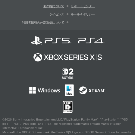
著作権について
サポートセンター
ライセンス
ルール＆ポリシー
利用者情報の外部送信について
©2026 Sony Interactive Entertainment LLC."PlayStation Family Mark", "PlayStation", "PS5
logo", "PS5", "PS4 logo" and "PS4" are registered trademarks or trademarks of Sony
Interactive Entertainment Inc.
Microsoft, the XBOX Sphere mark, the Series X|S logo and XBOX Series X|S are trademarks