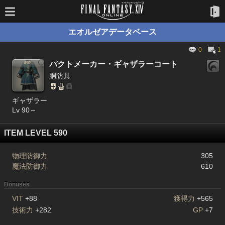
エオルゼアデータベース
0
1
パクトメーカー・ギャザラーコート
胴防具
ギャザラー
Lv 90～
ITEM LEVEL 590
物理防御力
305
魔法防御力
610
Bonuses
VIT
+88
獲得力
+565
技術力
+282
GP
+7