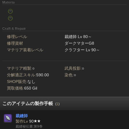
Materia
Craft & Repair
修理レベル
裁縫師 Lv 80～
修理資材
ダークマターG8
マテリア装着レベル
クラフター Lv 90～
マテリア精製:
○
武具投影:
○
分解適正スキル:
590.00
染色:
○
SHOP販売:
なし
買取価格:
650 Gil
このアイテムの製作手帳
(
1
)
裁縫師
製作Lv
90
裁縫秘伝書:第9巻