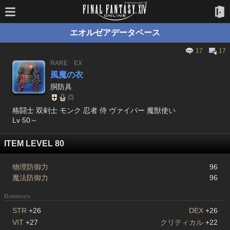
エオルゼアデータベース
17
17
RARE
EX
風魔の衣
胴防具
格闘士 双剣士 モンク 忍者 侍 ヴァイパー 魔獣使い
Lv 50～
ITEM LEVEL 80
物理防御力
96
魔法防御力
96
Bonuses
STR
+26
DEX
+26
VIT
+27
クリティカル
+22