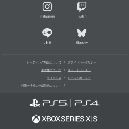
Instagram
Twitch
LINE
Bluesky
レーティング制度について
プライバシーポリシー
著作権について
サポートセンター
ライセンス
ルール＆ポリシー
利用者情報の外部送信について