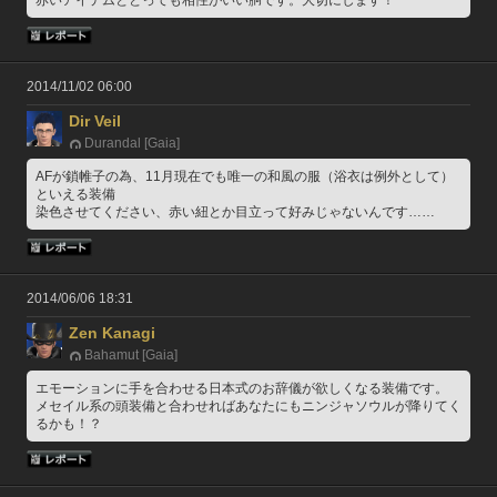
赤いアイテムととっても相性がいい胴です。大切にします！
2014/11/02 06:00
Dir Veil
Durandal [Gaia]
AFが鎖帷子の為、11月現在でも唯一の和風の服（浴衣は例外として）
といえる装備
染色させてください、赤い紐とか目立って好みじゃないんです……
2014/06/06 18:31
Zen Kanagi
Bahamut [Gaia]
エモーションに手を合わせる日本式のお辞儀が欲しくなる装備です。
メセイル系の頭装備と合わせればあなたにもニンジャソウルが降りてく
るかも！？