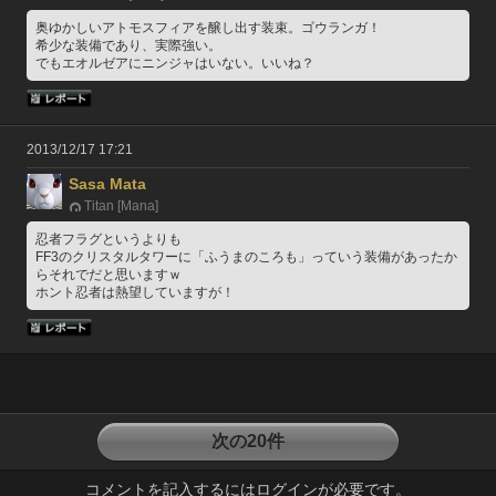
奥ゆかしいアトモスフィアを醸し出す装束。ゴウランガ！
希少な装備であり、実際強い。
でもエオルゼアにニンジャはいない。いいね？
2013/12/17 17:21
Sasa Mata
Titan [Mana]
忍者フラグというよりも
FF3のクリスタルタワーに「ふうまのころも」っていう装備があったか
らそれでだと思いますｗ
ホント忍者は熱望していますが！
次の20件
コメントを記入するにはログインが必要です。