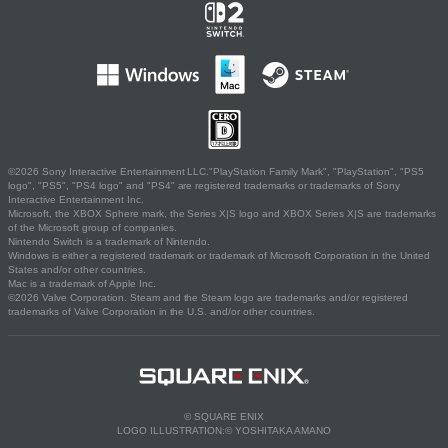
©2026 Sony Interactive Entertainment LLC."PlayStation Family Mark", "PlayStation", "PS5
logo", "PS5", "PS4 logo" and "PS4" are registered trademarks or trademarks of Sony
Interactive Entertainment Inc.
Microsoft, the XBOX Sphere mark, the Series X|S logo and XBOX Series X|S are trademarks
of the Microsoft group of companies.
Nintendo Switch is a trademark of Nintendo.
Windows is either a registered trademark or trademark of Microsoft Corporation in the United
States and/or other countries.
Mac is a trademark of Apple Inc.
©2026 Valve Corporation. Steam and the Steam logo are trademarks and/or registered
trademarks of Valve Corporation in the U.S. and/or other countries.
© SQUARE ENIX
LOGO ILLUSTRATION:© YOSHITAKA AMANO