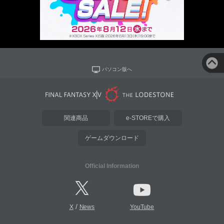
パソコン版へ
関連商品
e-STOREで購入
ゲームダウンロード
Official Information
/
X
News
YouTube