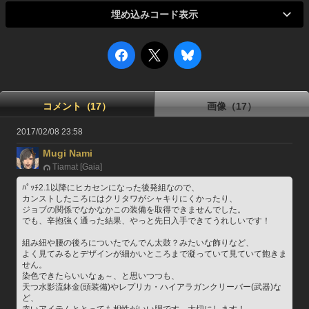
埋め込みコード表示
コメント（17）
画像（17）
2017/02/08 23:58
Mugi Nami
Tiamat [Gaia]
ﾊﾟｯﾁ2.1以降にヒカセンになった後発組なので、
カンストしたころにはクリタワがシャキりにくかったり、
ジョブの関係でなかなかこの装備を取得できませんでした。
でも、辛抱強く通った結果、やっと先日入手できてうれしいです！
組み紐や腰の後ろについたでんでん太鼓？みたいな飾りなど、
よく見てみるとデザインが細かいところまで凝っていて見ていて飽きま
せん。
染色できたらいいなぁ～、と思いつつも、
天つ水影流鉢金(頭装備)やレプリカ・ハイアラガンクリーバー(武器)な
ど、