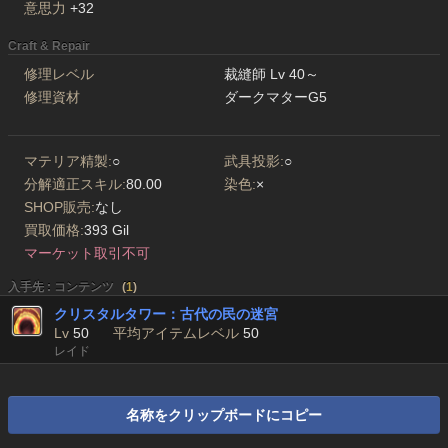
意思力
+32
Craft & Repair
修理レベル
裁縫師 Lv 40～
修理資材
ダークマターG5
マテリア精製:
○
武具投影:
○
分解適正スキル:
80.00
染色:
×
SHOP販売:
なし
買取価格:
393 Gil
マーケット取引不可
入手先 : コンテンツ
(
1
)
クリスタルタワー：古代の民の迷宮
Lv
50
平均アイテムレベル
50
レイド
名称をクリップボードにコピー