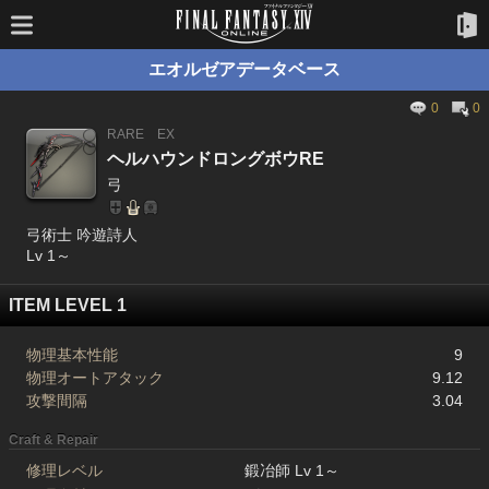
エオルゼアデータベース
0
0
RARE
EX
ヘルハウンドロングボウRE
弓
弓術士 吟遊詩人
Lv 1～
ITEM LEVEL 1
物理基本性能
9
物理オートアタック
9.12
攻撃間隔
3.04
Craft & Repair
修理レベル
鍛冶師 Lv 1～