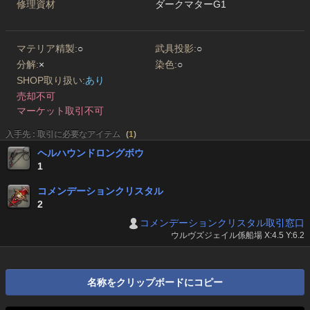
修理資材
ダークマターG1
マテリア精製:
○
武具投影:
○
分解:
×
染色:
○
SHOP取り扱い:
あり
売却不可
マーケット取引不可
入手先 : 取引に必要なアイテム
(
1
)
ヘルハウンドロングボウ
1
コメンデーションクリスタル
2
コメンデーションクリスタル取引窓口
ウルヴズジェイル係船場 X:4.5 Y:6.2
名称をクリップボードにコピー