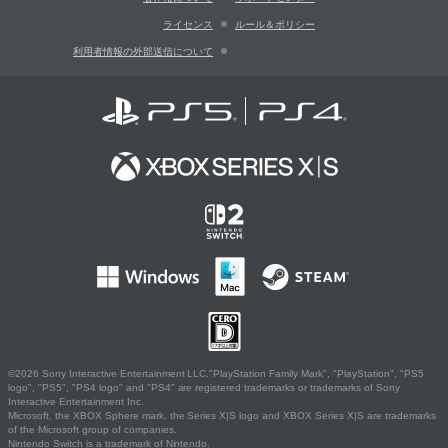
ライセンス
ルール＆ポリシー
利用者情報の外部送信について
©2026 Sony Interactive Entertainment LLC."PlayStation Family Mark", "PlayStation", "PS5
logo", "PS5", "PS4 logo" and "PS4" are registered trademarks or trademarks of Sony
Interactive Entertainment Inc.
Microsoft, the XBOX Sphere mark, the Series X|S logo and XBOX Series X|S are trademarks
of the Microsoft group of companies.
Nintendo Switch is a trademark of Nintendo.