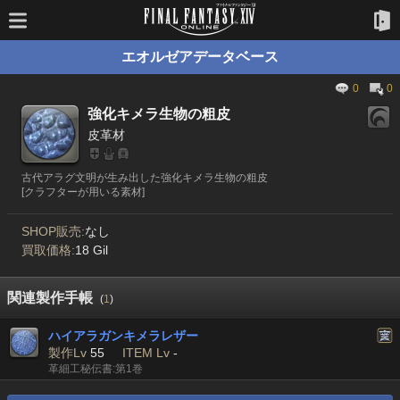
エオルゼアデータベース
0
0
強化キメラ生物の粗皮
皮革材
古代アラグ文明が生み出した強化キメラ生物の粗皮
[クラフターが用いる素材]
SHOP販売:
なし
買取価格:
18 Gil
関連製作手帳
(
1
)
ハイアラガンキメラレザー
製作Lv
55
ITEM Lv
-
革細工秘伝書:第1巻