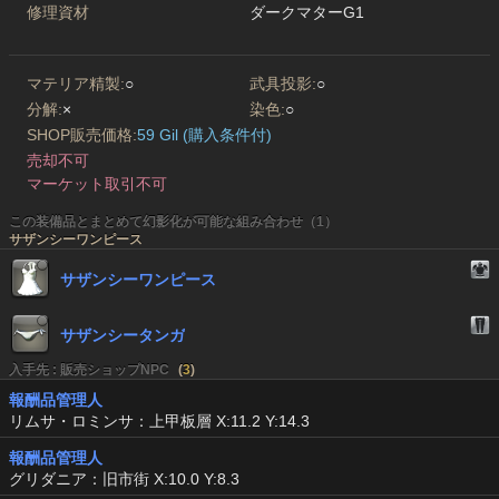
修理資材
ダークマターG1
マテリア精製:
○
武具投影:
○
分解:
×
染色:
○
SHOP販売価格:
59 Gil (購入条件付)
売却不可
マーケット取引不可
この装備品とまとめて幻影化が可能な組み合わせ（1）
サザンシーワンピース
サザンシーワンピース
サザンシータンガ
入手先 : 販売ショップNPC
(
3
)
報酬品管理人
リムサ・ロミンサ：上甲板層 X:11.2 Y:14.3
報酬品管理人
グリダニア：旧市街 X:10.0 Y:8.3