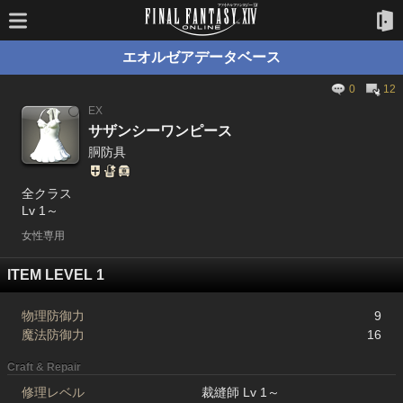
エオルゼアデータベース
0
12
EX
サザンシーワンピース
胴防具
全クラス
Lv 1～
女性専用
ITEM LEVEL 1
物理防御力
9
魔法防御力
16
Craft & Repair
修理レベル
裁縫師 Lv 1～