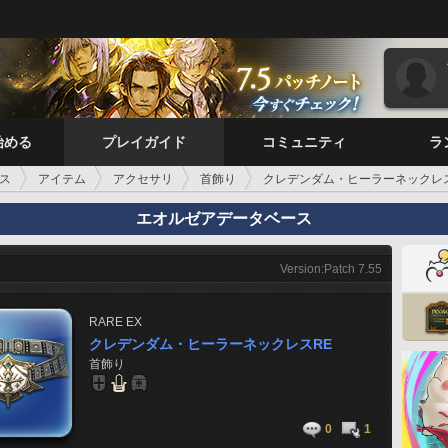
始める
プレイガイド
コミュニティ
ラ
ス
アイテム
アクセサリ
首飾り
クレデンダム・ヒーラーネックレ
エオルゼアデータベース
Version:Patch 7.55
RARE
EX
クレデンダム・ヒーラーネックレスRE
首飾り
0
1