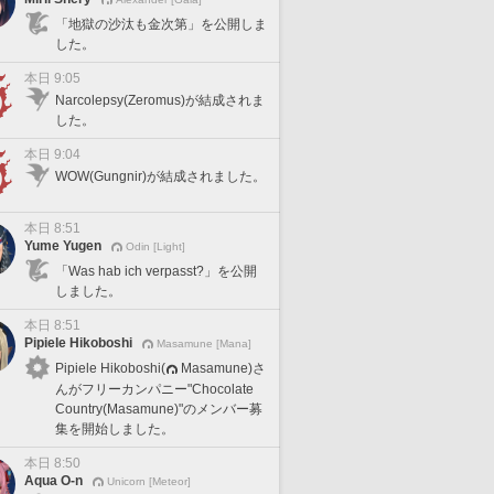
「地獄の沙汰も金次第」を公開しま
した。
本日 9:05
Narcolepsy(Zeromus)が結成されま
した。
本日 9:04
WOW(Gungnir)が結成されました。
本日 8:51
Yume Yugen
Odin [Light]
「Was hab ich verpasst?」を公開
しました。
本日 8:51
Pipiele Hikoboshi
Masamune [Mana]
Pipiele Hikoboshi(
Masamune)さ
んがフリーカンパニー"Chocolate
Country(Masamune)"のメンバー募
集を開始しました。
本日 8:50
Aqua O-n
Unicorn [Meteor]