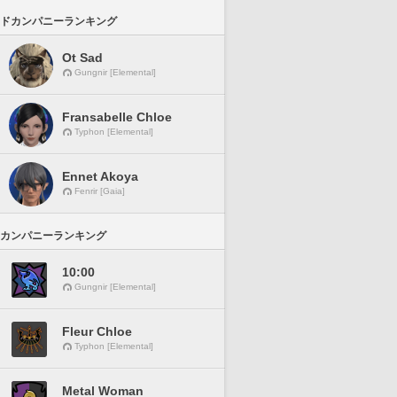
ドカンパニーランキング
Ot Sad
Gungnir [Elemental]
Fransabelle Chloe
Typhon [Elemental]
Ennet Akoya
Fenrir [Gaia]
カンパニーランキング
10:00
Gungnir [Elemental]
Fleur Chloe
Typhon [Elemental]
Metal Woman