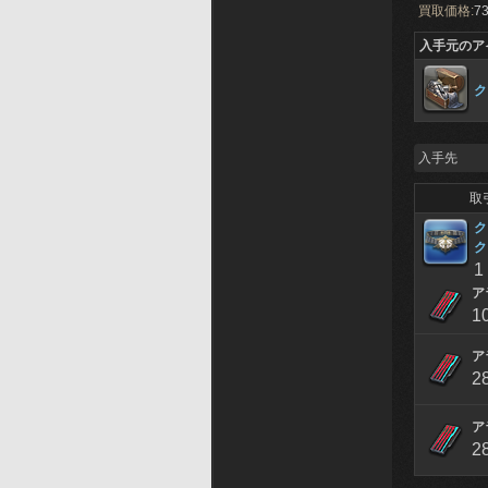
買取価格:
73
入手元のア
ク
入手先
取
ク
ク
1
ア
1
ア
2
ア
2