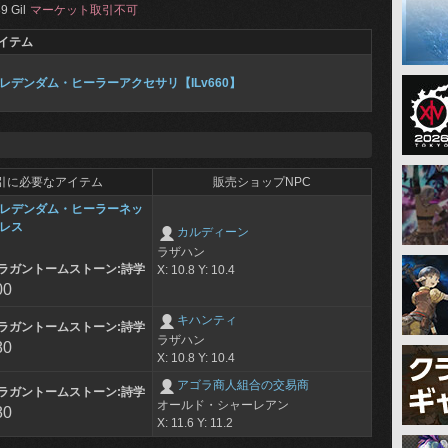
9 Gil
マーケット取引不可
イテム
レデンダム・ヒーラーアクセサリ【ILv660】
引に必要なアイテム
販売ショップNPC
レデンダム・ヒーラーネッ
レス
カルディーン
ラザハン
ラガントームストーン:詩学
X: 10.8 Y: 10.4
00
キハンティ
ラガントームストーン:詩学
ラザハン
80
X: 10.8 Y: 10.4
アゴラ商人組合の交易商
ラガントームストーン:詩学
オールド・シャーレアン
80
X: 11.6 Y: 11.2