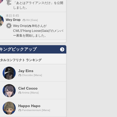
「あとはアライアンスだけ」を公開
しました。
本日 8:45
Wey Drop
Ifrit [Gaia]
Wey Drop(
Ifrit)さんが
CWLS"Hang Loose(Gaia)"のメンバ
ー募集を開始しました。
キングピックアップ
タルコンフリクト ランキング
Jay Eins
Chocobo [Mana]
Ciel Cocco
Anima [Mana]
Happo Hapo
Pandaemonium [Mana]