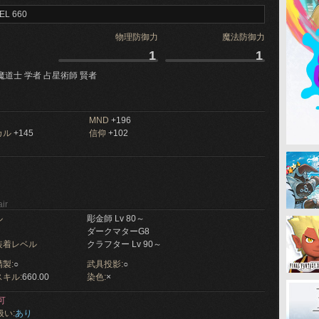
EL 660
物理防御力
魔法防御力
1
1
魔道士 学者 占星術師 賢者
MND
+196
カル
+145
信仰
+102
ir
ル
彫金師 Lv 80～
ダークマターG8
装着レベル
クラフター Lv 90～
製:
○
武具投影:
○
キル:
660.00
染色:
×
可
扱い:
あり