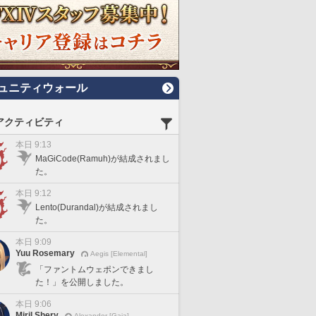
ュニティウォール
アクティビティ
本日 9:13
MaGiCode(Ramuh)が結成されまし
た。
本日 9:12
Lento(Durandal)が結成されまし
た。
本日 9:09
Yuu Rosemary
Aegis [Elemental]
「ファントムウェポンできまし
た！」を公開しました。
本日 9:06
Miril Shery
Alexander [Gaia]