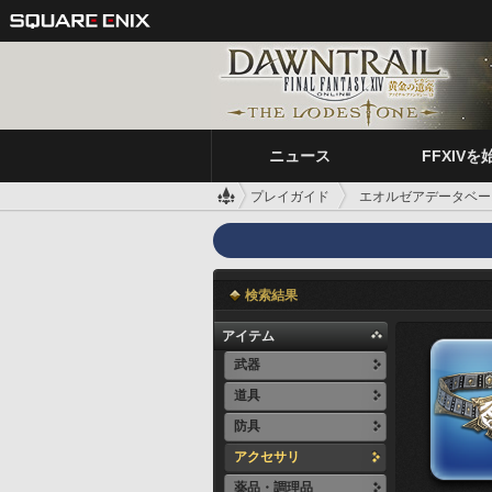
ニュース
FFXIVを
プレイガイド
エオルゼアデータベー
検索結果
アイテム
武器
道具
防具
アクセサリ
薬品・調理品