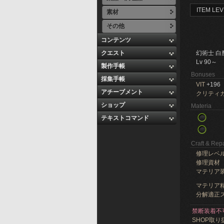
ITEM LEV
素材
その他
コンテンツ
クエスト
幻術士 白
Lv 90～
製作手帳
Bonuses
採集手帳
VIT
+196
アチーブメント
クリティ
ショップ
Materia
テキストコマンド
Craft & Repa
修理レベ
修理資材
マテリア
マテリア精
分解適正ス
禁断装着不
SHOP取り