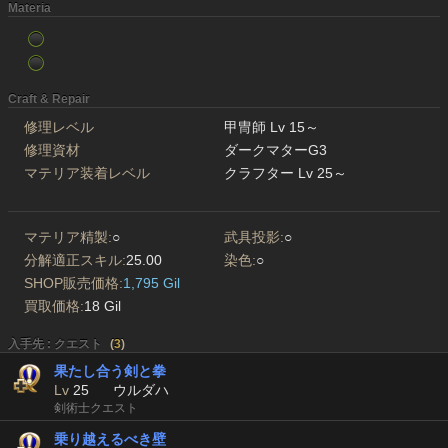
Materia
Craft & Repair
修理レベル
甲冑師 Lv 15～
修理資材
ダークマターG3
マテリア装着レベル
クラフター Lv 25～
マテリア精製:
○
武具投影:
○
分解適正スキル:
25.00
染色:
○
SHOP販売価格:
1,795 Gil
買取価格:
18 Gil
入手先 : クエスト
(
3
)
果たし合う剣と拳
Lv
25
ウルダハ
剣術士クエスト
乗り越えるべき壁