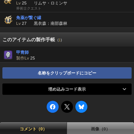
Lv
25
リムサ・ロミンサ
斧術士クエスト
角薬が繋ぐ縁
Lv
27
黒衣森：南部森林
このアイテムの製作手帳
(
1
)
甲冑師
製作Lv
25
名称をクリップボードにコピー
埋め込みコード表示
コメント（0）
画像（0）