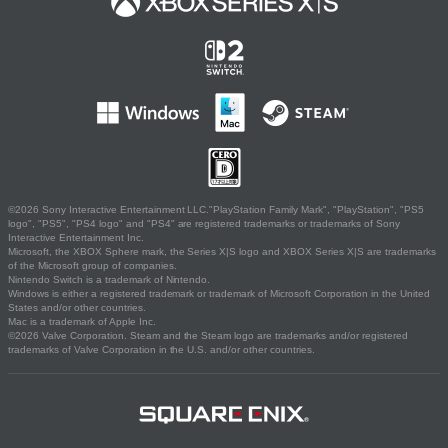
©2026 Sony Interactive Entertainment LLC."PlayStation Family Mark", "PlayStation", "PS5
logo", "PS5", "PS4 logo" and "PS4" are registered trademarks or trademarks of Sony
Interactive Entertainment Inc.
Microsoft, the XBOX Sphere mark, the Series X|S logo and XBOX Series X|S are trademarks
of the Microsoft group of companies.
Nintendo Switch is a trademark of Nintendo.
Windows is either a registered trademark or trademark of Microsoft Corporation in the United
States and/or other countries.
Mac is a trademark of Apple Inc.
©2026 Valve Corporation. Steam and the Steam logo are trademarks and/or registered
trademarks of Valve Corporation in the U.S. and/or other countries.