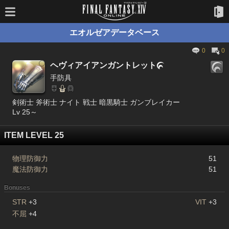
エオルゼアデータベース
0
0
ヘヴィアイアンガントレット

手防具
剣術士 斧術士 ナイト 戦士 暗黒騎士 ガンブレイカー
Lv 25～
ITEM LEVEL 25
物理防御力
51
魔法防御力
51
Bonuses
STR
+3
VIT
+3
不屈
+4