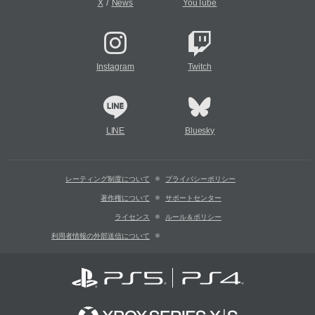
/
X
News
YouTube
Instagram
Twitch
LINE
Bluesky
レーティング制度について
プライバシーポリシー
著作権について
サポートセンター
ライセンス
ルール＆ポリシー
利用者情報の外部送信について