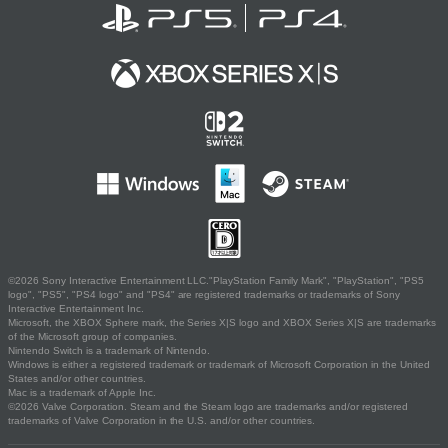
©2026 Sony Interactive Entertainment LLC."PlayStation Family Mark", "PlayStation", "PS5
logo", "PS5", "PS4 logo" and "PS4" are registered trademarks or trademarks of Sony
Interactive Entertainment Inc.
Microsoft, the XBOX Sphere mark, the Series X|S logo and XBOX Series X|S are trademarks
of the Microsoft group of companies.
Nintendo Switch is a trademark of Nintendo.
Windows is either a registered trademark or trademark of Microsoft Corporation in the United
States and/or other countries.
Mac is a trademark of Apple Inc.
©2026 Valve Corporation. Steam and the Steam logo are trademarks and/or registered
trademarks of Valve Corporation in the U.S. and/or other countries.