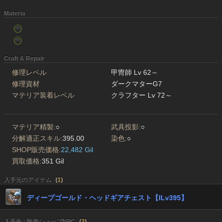
Materia
Craft & Repair
修理レベル
甲冑師 Lv 62～
修理資材
ダークマターG7
マテリア装着レベル
クラフター Lv 72～
マテリア精製:
○
武具投影:
○
分解適正スキル:
395.00
染色:
○
SHOP販売価格:
22,482 Gil
買取価格:
351 Gil
入手元のアイテム
(
1
)
ディープゴールド・ヘッドギアチェスト【ILv395】
入手先 : 販売ショップNPC
(
3
)