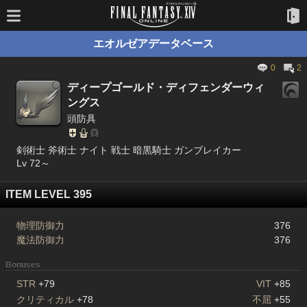
エオルゼアデータベース
0
2
ディープゴールド・ディフェンダーウィ
ングス
頭防具
剣術士 斧術士 ナイト 戦士 暗黒騎士 ガンブレイカー
Lv 72～
ITEM LEVEL 395
物理防御力
376
魔法防御力
376
Bonuses
STR
+79
VIT
+85
クリティカル
+78
不屈
+55