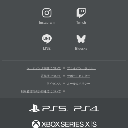
Instagram
Twitch
LINE
Bluesky
レーティング制度について
プライバシーポリシー
著作権について
サポートセンター
ライセンス
ルール＆ポリシー
利用者情報の外部送信について