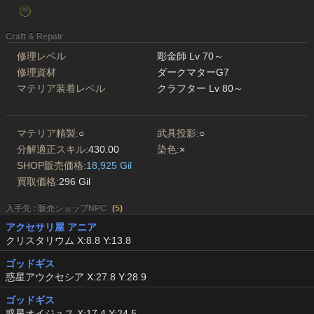
Craft & Repair
修理レベル
彫金師 Lv 70～
修理資材
ダークマターG7
マテリア装着レベル
クラフター Lv 80～
マテリア精製:
○
武具投影:
○
分解適正スキル:
430.00
染色:
×
SHOP販売価格:
18,925 Gil
買取価格:
296 Gil
入手先 : 販売ショップNPC
(
5
)
アクセサリ屋 アニア
クリスタリウム X:8.8 Y:13.8
ゴッドギス
惑星アウクセシア X:27.8 Y:28.9
ゴッドギス
惑星オイジュス X:17.4 Y:24.5