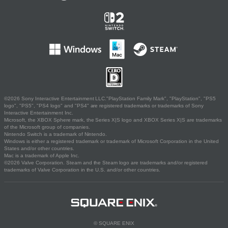
©2026 Sony Interactive Entertainment LLC."PlayStation Family Mark", "PlayStation", "PS5
logo", "PS5", "PS4 logo" and "PS4" are registered trademarks or trademarks of Sony
Interactive Entertainment Inc.
Microsoft, the XBOX Sphere mark, the Series X|S logo and XBOX Series X|S are trademarks
of the Microsoft group of companies.
Nintendo Switch is a trademark of Nintendo.
Windows is either a registered trademark or trademark of Microsoft Corporation in the United
States and/or other countries.
Mac is a trademark of Apple Inc.
©2026 Valve Corporation. Steam and the Steam logo are trademarks and/or registered
trademarks of Valve Corporation in the U.S. and/or other countries.
© SQUARE ENIX