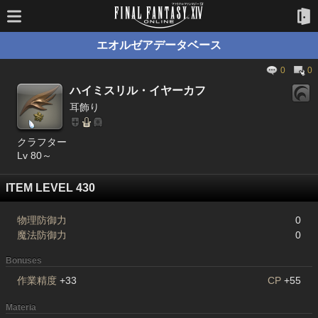
エオルゼアデータベース
0
0
ハイミスリル・イヤーカフ
耳飾り
クラフター
Lv 80～
ITEM LEVEL 430
物理防御力
0
魔法防御力
0
Bonuses
作業精度
+33
CP
+55
Materia