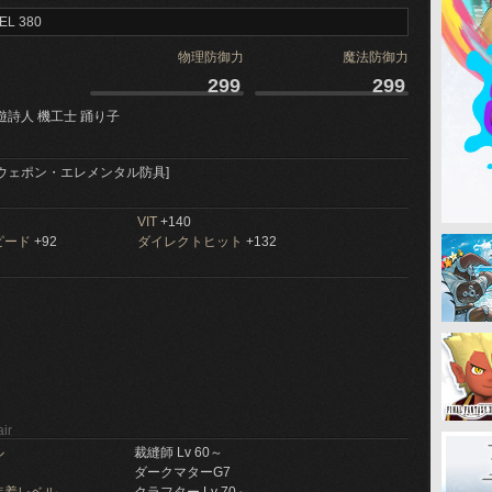
EL 380
物理防御力
魔法防御力
299
299
遊詩人 機工士 踊り子
ウェポン・エレメンタル防具]
VIT
+140
ピード
+92
ダイレクトヒット
+132
ir
ル
裁縫師 Lv 60～
ダークマターG7