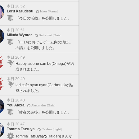
本日 20:52
Leru Karudesu
Ixion [Mana]
「今日の活動」を公開しました。
本日 20:51
Miluda Wynter
Bahamut [Gaia]
「FF14におけるゲーム内の演出…
の話」を公開しました。
本日 20:49
Happy as one can be(Omega)が結
成されました。
本日 20:49
iori cafe nyan.nyan(Cerberus)が結
成されました。
本日 20:48
You Alexa
Alexander [Gaia]
「昨夜の進捗」を公開しました。
本日 20:47
Tomma Tatsuya
Raiden [Light]
Tomma Tatsuya(
Raiden)さんが