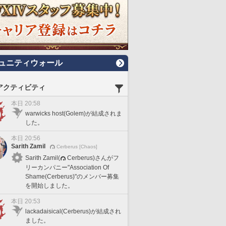
ュニティウォール
アクティビティ
本日 20:58
warwicks host(Golem)が結成されま
した。
本日 20:56
Sarith Zamil
Cerberus [Chaos]
Sarith Zamil(
Cerberus)さんがフ
リーカンパニー"Association Of
Shame(Cerberus)"のメンバー募集
を開始しました。
本日 20:53
lackadaisical(Cerberus)が結成され
ました。