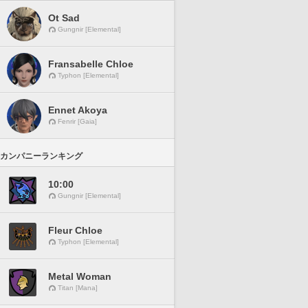
Ot Sad
Gungnir [Elemental]
Fransabelle Chloe
Typhon [Elemental]
Ennet Akoya
Fenrir [Gaia]
カンパニーランキング
10:00
Gungnir [Elemental]
Fleur Chloe
Typhon [Elemental]
Metal Woman
Titan [Mana]