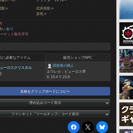
装着レベル
クラフター Lv 70～
製:
○
武具投影:
○
染色:
○
可
扱い:
あり
ーケット取引不可
引に必要なアイテム
販売ショップNPC
調査隊の職人
ューロスクリスタル
エウレカ：ピューロス帯
0
X: 15.4 Y: 23.8
名称をクリップボードにコピー
埋め込みコード表示
ファンキット「ツールチップ」コード表示