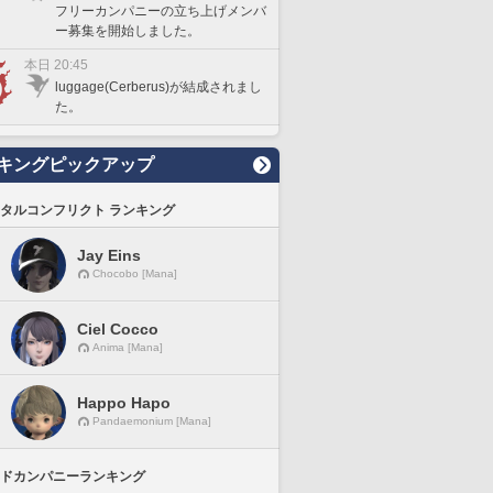
フリーカンパニーの立ち上げメンバ
ー募集を開始しました。
本日 20:45
luggage(Cerberus)が結成されまし
た。
キングピックアップ
タルコンフリクト ランキング
Jay Eins
Chocobo [Mana]
Ciel Cocco
Anima [Mana]
Happo Hapo
Pandaemonium [Mana]
ドカンパニーランキング