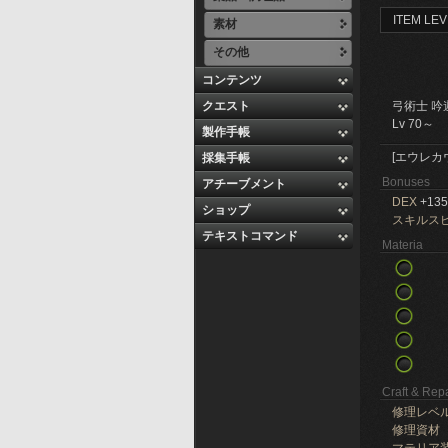
ITEM LEV
素材
その他
コンテンツ
クエスト
弓術士 吟
Lv 70～
製作手帳
[エウレカ
採集手帳
Bonuses
アチーブメント
DEX
+135
ショップ
スキルス
テキストコマンド
Materia
Craft & Repa
修理レベ
修理資材