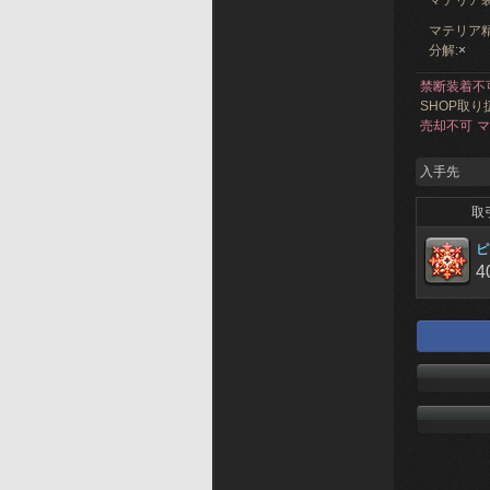
マテリア
マテリア精
分解:
×
禁断装着不
SHOP取り
売却不可
マ
入手先
取
ピ
4