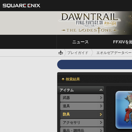
ニュース
FFXIVを
プレイガイド
エオルゼアデータベー
検索結果
アイテム
武器
道具
防具
アクセサリ
薬品・調理品