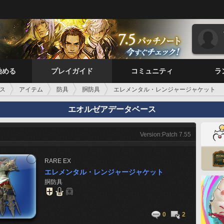
始める
プレイガイド
コミュニティ
ラ
ス
アイテム
防具
胴防具
エレメンタル・レンジャージャケット
エオルゼアデータベース
Version:Patch 7.55
RARE
EX
エレメンタル・レンジャージャケット
胴防具
0
2