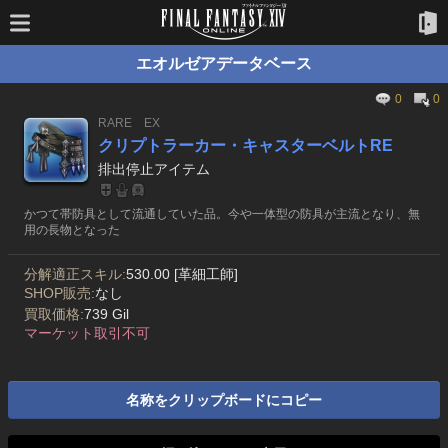
エオルゼアデータベース
0
0
RARE
EX
クリプトラーカー・キャスターベルトRE
排出停止アイテム
かつて帯防具として流通していた品。今や一体型の防具が主流となり、無
用の長物となった
分解適正スキル:
530.00 [革細工師]
SHOP販売:
なし
買取価格:
739 Gil
マーケット取引不可
名称をクリップボードにコピー