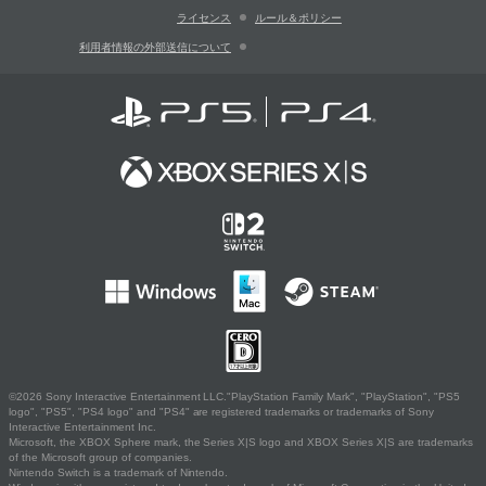
ライセンス
ルール＆ポリシー
利用者情報の外部送信について
©2026 Sony Interactive Entertainment LLC."PlayStation Family Mark", "PlayStation", "PS5
logo", "PS5", "PS4 logo" and "PS4" are registered trademarks or trademarks of Sony
Interactive Entertainment Inc.
Microsoft, the XBOX Sphere mark, the Series X|S logo and XBOX Series X|S are trademarks
of the Microsoft group of companies.
Nintendo Switch is a trademark of Nintendo.