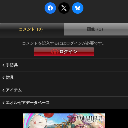
コメント（0）
画像（1）
コメントを記入するにはログインが必要です。
ログイン
手防具
防具
アイテム
エオルゼアデータベース