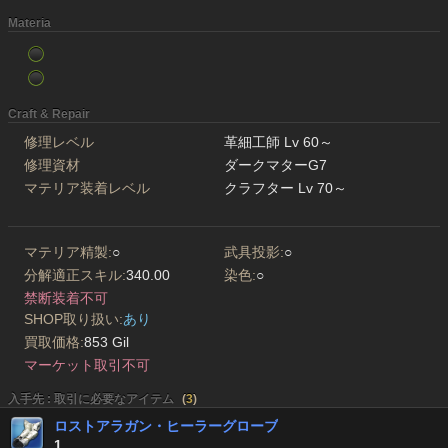
Materia
Craft & Repair
修理レベル
革細工師 Lv 60～
修理資材
ダークマターG7
マテリア装着レベル
クラフター Lv 70～
マテリア精製:
○
武具投影:
○
分解適正スキル:
340.00
染色:
○
禁断装着不可
SHOP取り扱い:
あり
買取価格:
853 Gil
マーケット取引不可
入手先 : 取引に必要なアイテム
(
3
)
ロストアラガン・ヒーラーグローブ
1