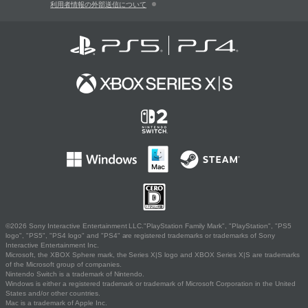
利用者情報の外部送信について
©2026 Sony Interactive Entertainment LLC."PlayStation Family Mark", "PlayStation", "PS5
logo", "PS5", "PS4 logo" and "PS4" are registered trademarks or trademarks of Sony
Interactive Entertainment Inc.
Microsoft, the XBOX Sphere mark, the Series X|S logo and XBOX Series X|S are trademarks
of the Microsoft group of companies.
Nintendo Switch is a trademark of Nintendo.
Windows is either a registered trademark or trademark of Microsoft Corporation in the United
States and/or other countries.
Mac is a trademark of Apple Inc.