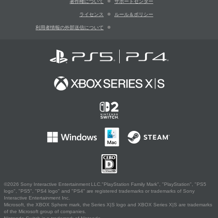
著作権について
サポートセンター
ライセンス
ルール＆ポリシー
利用者情報の外部送信について
©2026 Sony Interactive Entertainment LLC."PlayStation Family Mark", "PlayStation", "PS5
logo", "PS5", "PS4 logo" and "PS4" are registered trademarks or trademarks of Sony
Interactive Entertainment Inc.
Microsoft, the XBOX Sphere mark, the Series X|S logo and XBOX Series X|S are trademarks
of the Microsoft group of companies.