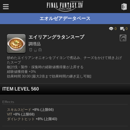
エオルゼアデータベース
0
0
エイリアングラタンスープ
調理品
炒めたエイリアンオニオンをブイヨンで煮込み、チーズをかけて焼き上げ
たスープ
敵討伐・製作・採集時の経験値獲得量が上昇する
経験値獲得量 +3%
効果時間 30:00 [最大2倍まで効果時間の継ぎ足し可能]
ITEM LEVEL 560
Effects
スキルスピード
+8% (上限66)
VIT
+8% (上限68)
ダイレクトヒット
+8% (上限40)