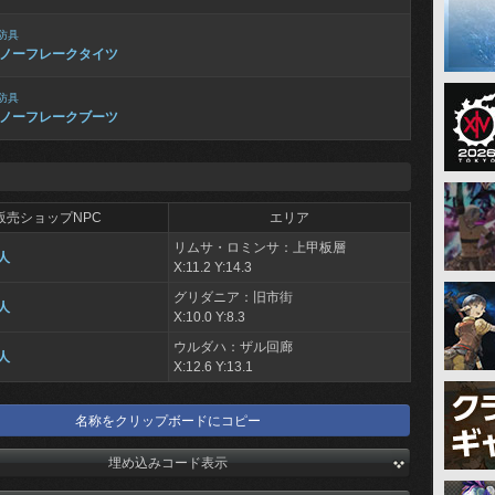
防具
ノーフレークタイツ
防具
ノーフレークブーツ
販売ショップNPC
エリア
リムサ・ロミンサ：上甲板層
人
X:11.2 Y:14.3
グリダニア：旧市街
人
X:10.0 Y:8.3
ウルダハ：ザル回廊
人
X:12.6 Y:13.1
名称をクリップボードにコピー
埋め込みコード表示