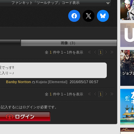
ファンキット「ツールチップ」コード表示
画像（3）
全
1
件中
1
～
1
件を表示
1
重でっす‼
に入り～♪
Banby Nortton
Kujata [Elemental]
2016/05/17 00:57
全
1
件中
1
～
1
件を表示
1
を記入するにはログインが必要です。