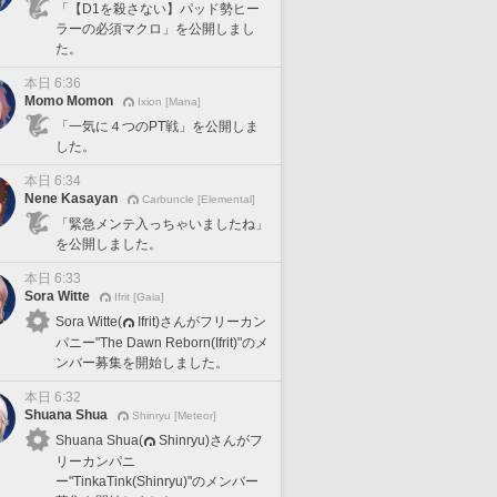
「【D1を殺さない】パッド勢ヒー
ラーの必須マクロ」を公開しまし
た。
本日 6:36
Momo Momon
Ixion [Mana]
「一気に４つのPT戦」を公開しま
した。
本日 6:34
Nene Kasayan
Carbuncle [Elemental]
「緊急メンテ入っちゃいましたね」
を公開しました。
本日 6:33
Sora Witte
Ifrit [Gaia]
Sora Witte(
Ifrit)さんがフリーカン
パニー"The Dawn Reborn(Ifrit)"のメ
ンバー募集を開始しました。
本日 6:32
Shuana Shua
Shinryu [Meteor]
Shuana Shua(
Shinryu)さんがフ
リーカンパニ
ー"TinkaTink(Shinryu)"のメンバー