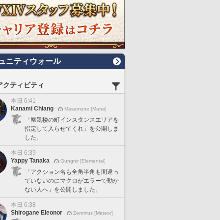
ュニティウォール
アクティビティ
本日 6:41
Kanami Chiang
Masamune [Mana]
「蜃気楼の町インスタンスエリアを
指定して入らせてくれ」を公開しま
した。
本日 6:39
Yappy Tanaka
Gungnir [Elemental]
「アクション名も全角半角も間違っ
ていないのにマクロがエラーで動か
ない人へ」を公開しました。
本日 6:38
Shirogane Eleonor
Zeromus [Meteor]