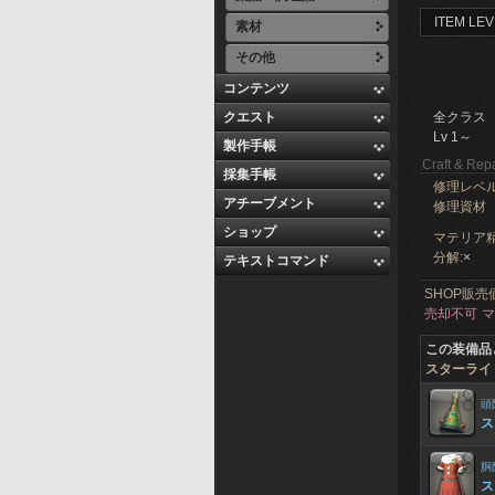
ITEM LEV
素材
その他
コンテンツ
クエスト
全クラス
Lv 1～
製作手帳
Craft & Repa
採集手帳
修理レベ
アチーブメント
修理資材
ショップ
マテリア精
分解:
×
テキストコマンド
SHOP販売
売却不可
マ
この装備品
スターライ
頭
ス
胴
ス