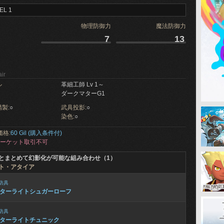
EL 1
物理防御力
魔法防御力
7
13
ir
ル
革細工師 Lv 1～
ダークマターG1
製:
○
武具投影:
○
染色:
○
価格:
60 Gil (購入条件付)
ーケット取引不可
とまとめて幻影化が可能な組み合わせ（1）
ト・アタイア
防具
ターライトシュガーローフ
防具
ターライトチュニック