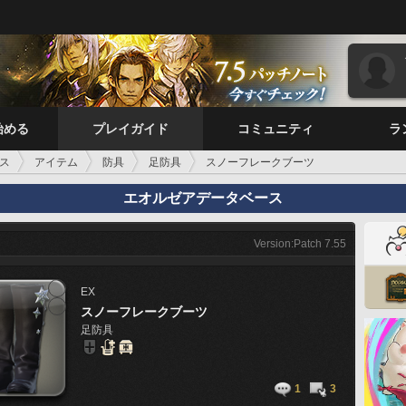
始める
プレイガイド
コミュニティ
ラ
ス
アイテム
防具
足防具
スノーフレークブーツ
エオルゼアデータベース
Version:Patch 7.55
EX
スノーフレークブーツ
足防具
1
3