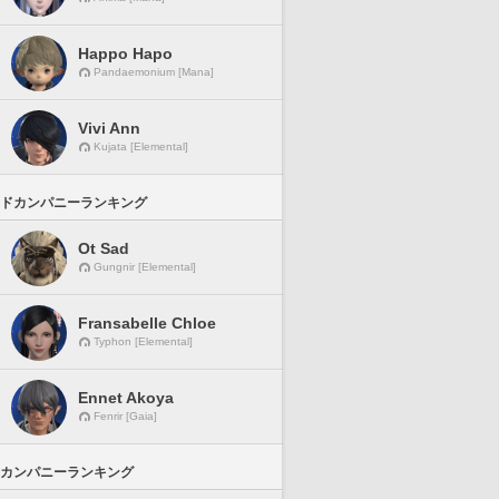
Happo Hapo
Pandaemonium [Mana]
Vivi Ann
Kujata [Elemental]
ドカンパニーランキング
Ot Sad
Gungnir [Elemental]
Fransabelle Chloe
Typhon [Elemental]
Ennet Akoya
Fenrir [Gaia]
カンパニーランキング