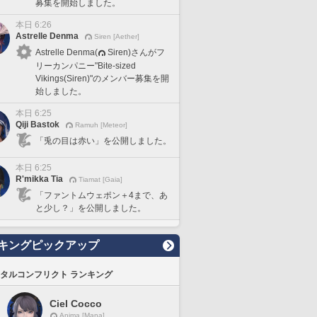
募集を開始しました。
本日 6:26
Astrelle Denma
Siren [Aether]
Astrelle Denma(
Siren)さんがフ
リーカンパニー"Bite-sized
Vikings(Siren)"のメンバー募集を開
始しました。
本日 6:25
Qiji Bastok
Ramuh [Meteor]
「兎の目は赤い」を公開しました。
本日 6:25
R'mikka Tia
Tiamat [Gaia]
「ファントムウェポン＋4まで、あ
と少し？」を公開しました。
キングピックアップ
タルコンフリクト ランキング
Ciel Cocco
Anima [Mana]