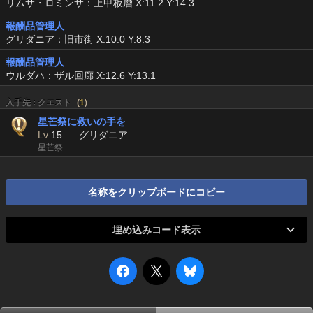
リムサ・ロミンサ：上甲板層 X:11.2 Y:14.3
報酬品管理人
グリダニア：旧市街 X:10.0 Y:8.3
報酬品管理人
ウルダハ：ザル回廊 X:12.6 Y:13.1
入手先 : クエスト
(
1
)
星芒祭に救いの手を
Lv
15
グリダニア
星芒祭
名称をクリップボードにコピー
埋め込みコード表示