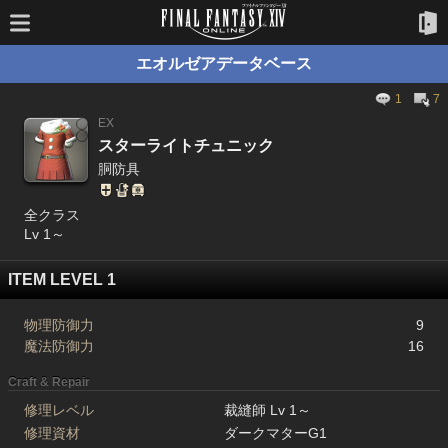
エオルゼアデータベース
1
7
EX
スターライトチュニック
胴防具
全クラス
Lv 1～
ITEM LEVEL 1
物理防御力
9
魔法防御力
16
Craft & Repair
修理レベル
裁縫師 Lv 1～
修理資材
ダークマターG1