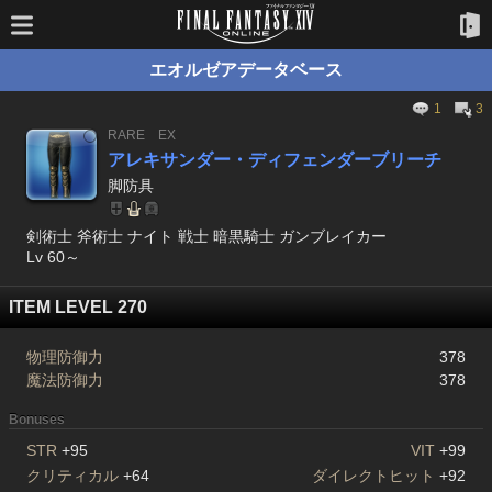
エオルゼアデータベース
1
3
RARE
EX
アレキサンダー・ディフェンダーブリーチ
脚防具
剣術士 斧術士 ナイト 戦士 暗黒騎士 ガンブレイカー
Lv 60～
ITEM LEVEL 270
物理防御力
378
魔法防御力
378
Bonuses
STR
+95
VIT
+99
クリティカル
+64
ダイレクトヒット
+92