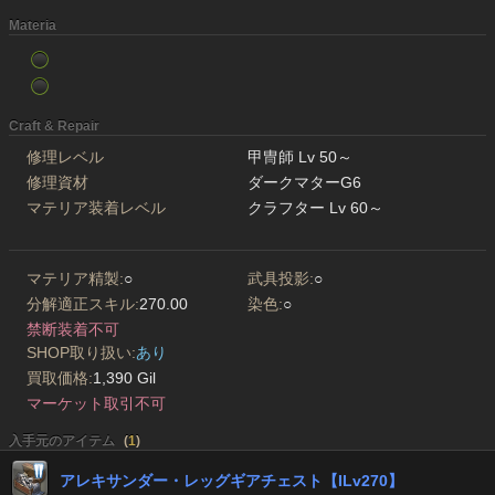
Materia
Craft & Repair
修理レベル
甲冑師 Lv 50～
修理資材
ダークマターG6
マテリア装着レベル
クラフター Lv 60～
マテリア精製:
○
武具投影:
○
分解適正スキル:
270.00
染色:
○
禁断装着不可
SHOP取り扱い:
あり
買取価格:
1,390 Gil
マーケット取引不可
入手元のアイテム
(
1
)
アレキサンダー・レッグギアチェスト【ILv270】