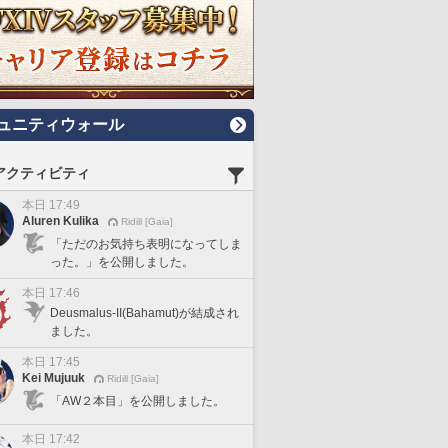
ュニティウォール
アクティビティ
本日 17:49
Aluren Kulika
Ridill [Gaia]
「ただのお気持ち表明になってしま
った。」を公開しました。
本日 17:46
Deusmalus-II(Bahamut)が結成され
ました。
本日 17:45
Kei Mujuuk
Ridill [Gaia]
「AW２本目」を公開しました。
本日 17:42