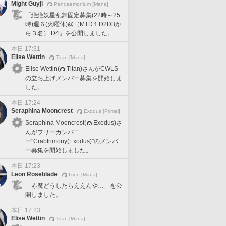
Might Guyji
Pandaemonium [Mana]
「絶絶妖星乱舞固定募集(22時～25
時)週６(火曜休)@（MTD１D2D3か
ら３名） D4」を公開しました。
本日 17:31
Elise Wettin
Titan [Mana]
Elise Wettin(
Titan)さんがCWLS
の立ち上げメンバー募集を開始しま
した。
本日 17:24
Seraphina Mooncrest
Exodus [Primal]
Seraphina Mooncrest(
Exodus)さ
んがフリーカンパニ
ー"Crabtrimony(Exodus)"のメンバ
ー募集を開始しました。
本日 17:23
Leon Roseblade
Ixion [Mana]
「赤魔どうしたらええんや…」を公
開しました。
本日 17:23
Elise Wettin
Titan [Mana]