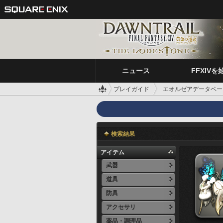
ニュース
FFXIVを
プレイガイド
エオルゼアデータベー
検索結果
アイテム
武器
道具
防具
アクセサリ
薬品・調理品