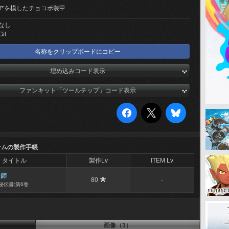
アを模したチョコボ装甲
なし
Gil
名称をクリップボードにコピー
埋め込みコード表示
ファンキット「ツールチップ」コード表示
テムの製作手帳
タイトル
製作Lv
ITEM Lv
冑師
80
-
秘伝書:第6巻
画像（3）