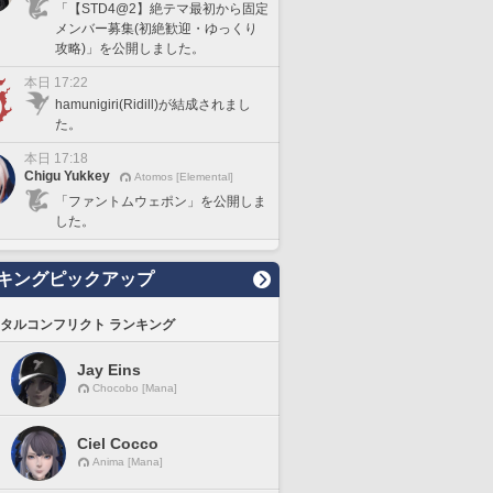
「【STD4@2】絶テマ最初から固定
メンバー募集(初絶歓迎・ゆっくり
攻略)」を公開しました。
本日 17:22
hamunigiri(Ridill)が結成されまし
た。
本日 17:18
Chigu Yukkey
Atomos [Elemental]
「ファントムウェポン」を公開しま
した。
キングピックアップ
タルコンフリクト ランキング
Jay Eins
Chocobo [Mana]
Ciel Cocco
Anima [Mana]