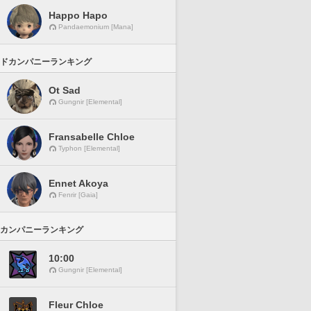
Happo Hapo
Pandaemonium [Mana]
ドカンパニーランキング
Ot Sad
Gungnir [Elemental]
Fransabelle Chloe
Typhon [Elemental]
Ennet Akoya
Fenrir [Gaia]
カンパニーランキング
10:00
Gungnir [Elemental]
Fleur Chloe