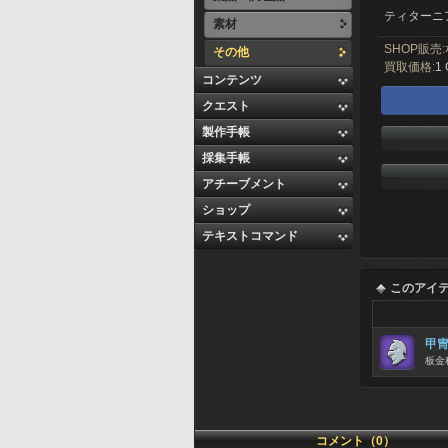
ティターニ
素材
SHOP販売:
その他
買取価格:
1 
コンテンツ
クエスト
製作手帳
採集手帳
アチーブメント
ショップ
テキストコマンド
このアイ
甲
板金
コメント（0）