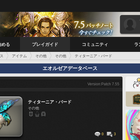
始める
プレイガイド
コミュニティ
ラ
ス
アイテム
その他
その他
ティターニア・バード
エオルゼアデータベース
Version:Patch 7.55
ティターニア・バード
その他
0
3