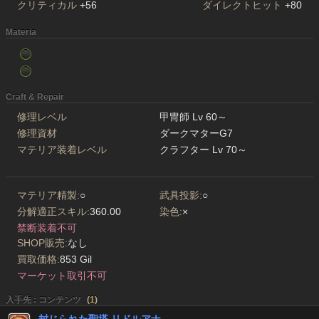
クリティカル
+56
ダイレクトヒット
+80
Materia
Craft & Repair
修理レベル
甲冑師 Lv 60～
修理資材
ダークマターG7
マテリア装着レベル
クラフター Lv 70～
マテリア精製:
○
武具投影:
○
分解適正スキル:
360.00
染色:
×
禁断装着不可
SHOP販売:
なし
買取価格:
853 Gil
マーケット取引不可
入手先 : コンテンツ
(
1
)