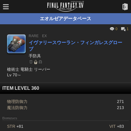
エオルゼアデータベース
0
1
RARE
EX
イヴァリースウーラン・フィンガレスグロー
ブ
手防具
槍術士 竜騎士 リーパー
Lv 70～
ITEM LEVEL 360
物理防御力
271
魔法防御力
213
Bonuses
STR
+81
VIT
+83