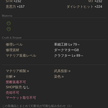
STR
+232
VIT
+232
意思力
+157
ダイレクトヒット
+224
Materia
Craft & Repair
修理レベル
革細工師 Lv 79～
修理資材
ダークマターG8
マテリア装着レベル
クラフター Lv 89～
マテリア精製:
○
武具投影:
○
分解:
×
染色:
○
禁断装着不可
SHOP販売:
なし
売却不可
マーケット取引不可
この装備品とまとめて幻影化が可能な組み合わせ（1）