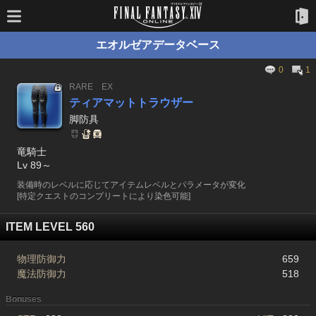
エオルゼアデータベース
0
1
RARE
EX
ティアマットトラウザー
脚防具
竜騎士
Lv 89～
装備時のレベルに応じてアイテムレベルとパラメータが変化
[特定クエストのコンプリートにより染色可能]
ITEM LEVEL 560
物理防御力
659
魔法防御力
518
Bonuses