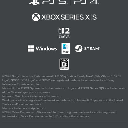
©2026 Sony Interactive Entertainment LLC."PlayStation Family Mark", "PlayStation", "PS5
logo", "PS5", "PS4 logo" and "PS4" are registered trademarks or trademarks of Sony
Interactive Entertainment Inc.
Microsoft, the XBOX Sphere mark, the Series X|S logo and XBOX Series X|S are trademarks
of the Microsoft group of companies.
Nintendo Switch is a trademark of Nintendo.
Windows is either a registered trademark or trademark of Microsoft Corporation in the United
States and/or other countries.
Mac is a trademark of Apple Inc.
©2026 Valve Corporation. Steam and the Steam logo are trademarks and/or registered
trademarks of Valve Corporation in the U.S. and/or other countries.