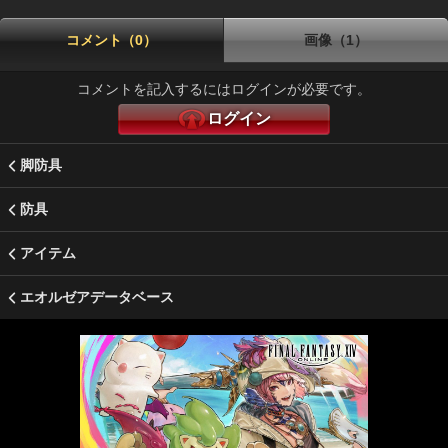
コメント（0）
画像（1）
コメントを記入するにはログインが必要です。
ログイン
脚防具
防具
アイテム
エオルゼアデータベース