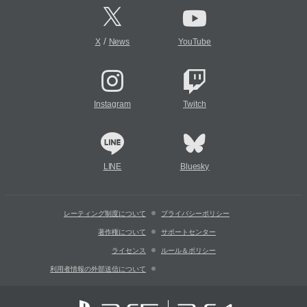
/
X
News
YouTube
Instagram
Twitch
LINE
Bluesky
レーティング制度について
プライバシーポリシー
著作権について
サポートセンター
ライセンス
ルール＆ポリシー
利用者情報の外部送信について