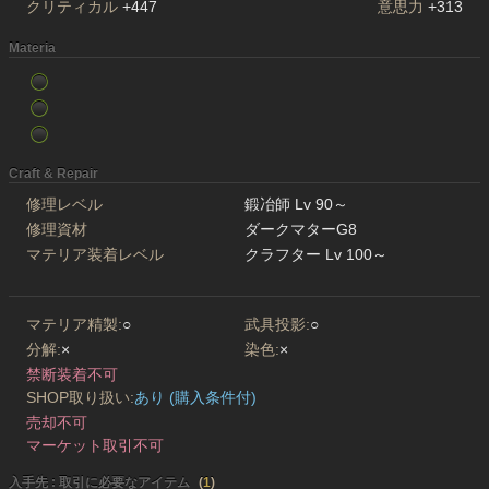
クリティカル
+447
意思力
+313
Materia
Craft & Repair
修理レベル
鍛冶師 Lv 90～
修理資材
ダークマターG8
マテリア装着レベル
クラフター Lv 100～
マテリア精製:
○
武具投影:
○
分解:
×
染色:
×
禁断装着不可
SHOP取り扱い:
あり (購入条件付)
売却不可
マーケット取引不可
入手先 : 取引に必要なアイテム
(
1
)