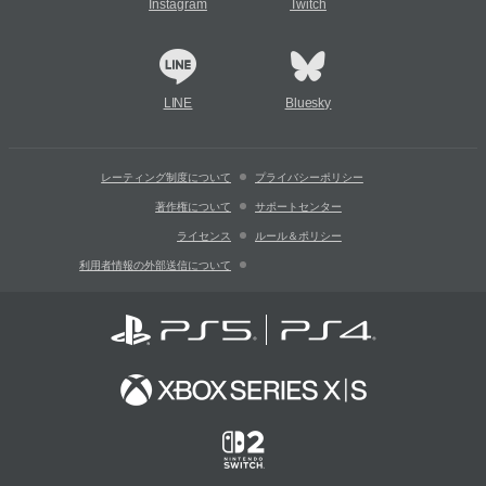
Instagram
Twitch
LINE
Bluesky
レーティング制度について
プライバシーポリシー
著作権について
サポートセンター
ライセンス
ルール＆ポリシー
利用者情報の外部送信について