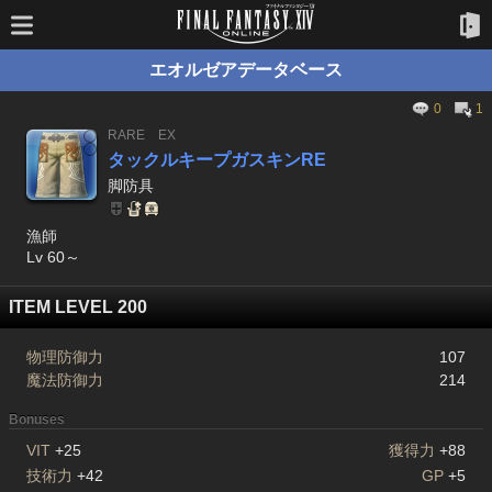
エオルゼアデータベース
0
1
RARE
EX
タックルキープガスキンRE
脚防具
漁師
Lv 60～
ITEM LEVEL 200
物理防御力
107
魔法防御力
214
Bonuses
VIT
+25
獲得力
+88
技術力
+42
GP
+5