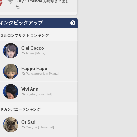
Busy(Carbuncle)が結成されまし
た。
キングピックアップ
タルコンフリクト ランキング
Ciel Cocco
Anima [Mana]
Happo Hapo
Pandaemonium [Mana]
Vivi Ann
Kujata [Elemental]
ドカンパニーランキング
Ot Sad
Gungnir [Elemental]