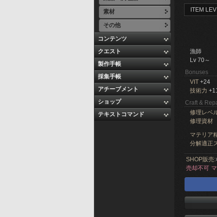
ITEM LEV
素材
その他
コンテンツ
クエスト
漁師
Lv 70～
製作手帳
Bonuses
採集手帳
VIT
+24
アチーブメント
技術力
+1
ショップ
Craft & Repa
修理レベ
テキストコマンド
修理資材
マテリア精
分解適正ス
SHOP販売:
売却不可
マ