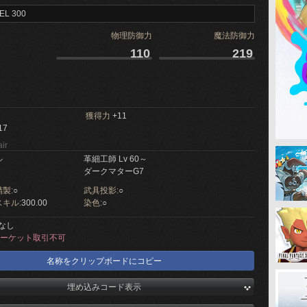
EL 300
物理防御力
魔法防御力
110
219
獲得力
+11
17
ir
ル
革細工師 Lv 60～
ダークマターG7
製:
○
武具投影:
○
キル:
300.00
染色:
○
なし
ーケット取引不可
名称をクリップボードにコピー
埋め込みコード表示