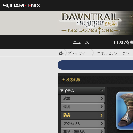
ニュース
FFXIVを
プレイガイド
エオルゼアデータベー
検索結果
アイテム
武器
道具
防具
アクセサリ
薬品・調理品