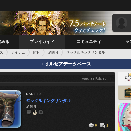
始める
プレイガイド
コミュニティ
ラ
ス
アイテム
防具
足防具
タックルキングサンダル
エオルゼアデータベース
Version:Patch 7.55
RARE
EX
タックルキングサンダル
足防具
0
1