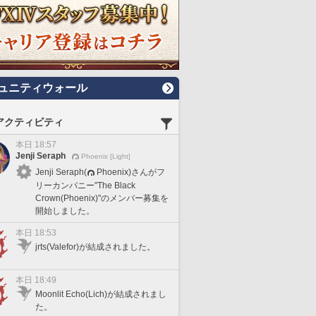
ュニティウォール
アクティビティ
本日 18:57
Jenji Seraph
Phoenix [Light]
Jenji Seraph(
Phoenix)さんがフ
リーカンパニー"The Black
Crown(Phoenix)"のメンバー募集を
開始しました。
本日 18:53
jrts(Valefor)が結成されました。
本日 18:49
Moonlit Echo(Lich)が結成されまし
た。