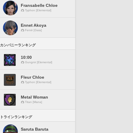
Fransabelle Chloe
Typhon [Elemental]
Ennet Akoya
Fenrir [Gaia]
カンパニーランキング
10:00
Gungnir [Elemental]
Fleur Chloe
Typhon [Elemental]
Metal Woman
Titan [Mana]
トラインランキング
Saruta Baruta