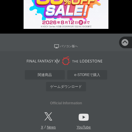
パソコン版へ
関連商品
e-STOREで購入
ゲームダウンロード
Official Information
/
X
News
YouTube