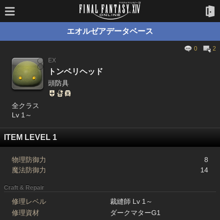
エオルゼアデータベース
0
2
EX
トンベリヘッド
頭防具
全クラス
Lv 1～
ITEM LEVEL 1
物理防御力
8
魔法防御力
14
Craft & Repair
修理レベル
裁縫師 Lv 1～
修理資材
ダークマターG1