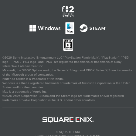
©2026 Sony Interactive Entertainment LLC."PlayStation Family Mark", "PlayStation", "PS5
logo", "PS5", "PS4 logo" and "PS4" are registered trademarks or trademarks of Sony
Interactive Entertainment Inc.
Microsoft, the XBOX Sphere mark, the Series X|S logo and XBOX Series X|S are trademarks
of the Microsoft group of companies.
Nintendo Switch is a trademark of Nintendo.
Windows is either a registered trademark or trademark of Microsoft Corporation in the United
States and/or other countries.
Mac is a trademark of Apple Inc.
©2026 Valve Corporation. Steam and the Steam logo are trademarks and/or registered
trademarks of Valve Corporation in the U.S. and/or other countries.
© SQUARE ENIX