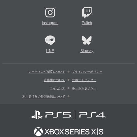
Instagram
Twitch
LINE
Bluesky
レーティング制度について
プライバシーポリシー
著作権について
サポートセンター
ライセンス
ルール＆ポリシー
利用者情報の外部送信について