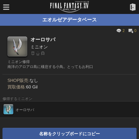
エオルゼアデータベース
2
0
オーロサパ
ミニオン
ミニオン修得
南洋のアロアロ島に棲息する小鳥。とってもお利口
SHOP販売:
なし
買取価格:
60 Gil
修得するミニオン
オーロサパ
名称をクリップボードにコピー