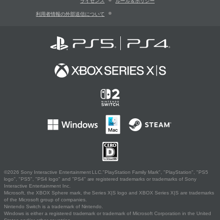
ライセンス
ルール＆ポリシー
利用者情報の外部送信について
©2026 Sony Interactive Entertainment LLC."PlayStation Family Mark", "PlayStation", "PS5
logo", "PS5", "PS4 logo" and "PS4" are registered trademarks or trademarks of Sony
Interactive Entertainment Inc.
Microsoft, the XBOX Sphere mark, the Series X|S logo and XBOX Series X|S are trademarks
of the Microsoft group of companies.
Nintendo Switch is a trademark of Nintendo.
Windows is either a registered trademark or trademark of Microsoft Corporation in the United