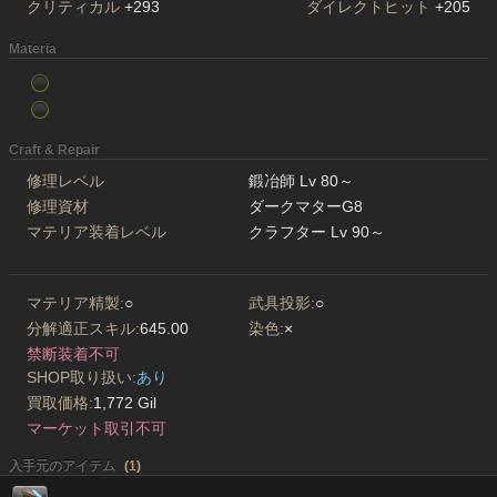
クリティカル
+293
ダイレクトヒット
+205
Materia
Craft & Repair
修理レベル
鍛冶師 Lv 80～
修理資材
ダークマターG8
マテリア装着レベル
クラフター Lv 90～
マテリア精製:
○
武具投影:
○
分解適正スキル:
645.00
染色:
×
禁断装着不可
SHOP取り扱い:
あり
買取価格:
1,772 Gil
マーケット取引不可
入手元のアイテム
(
1
)