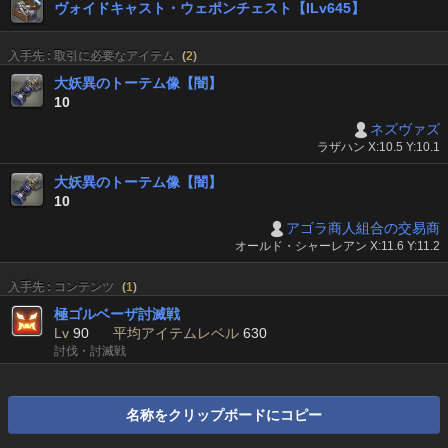
ヴォイドキャスト・ウェポンチェスト【ILv645】
入手先 : 取引に必要なアイテム
(
2
)
大妖異のトーテム像【闇】
10
ネズヴァズ
ラザハン X:10.5 Y:10.1
大妖異のトーテム像【闇】
10
アゴラ商人組合の交易商
オールド・シャーレアン X:11.6 Y:11.2
入手先 : コンテンツ
(
1
)
極ゴルベーザ討滅戦
Lv
90
平均アイテムレベル
630
討伐・討滅戦
名称をクリップボードにコピー