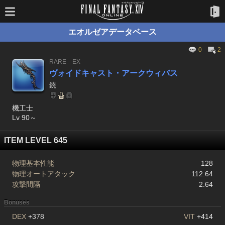
エオルゼアデータベース
0
2
RARE
EX
ヴォイドキャスト・アークウィバス
銃
機工士
Lv 90～
ITEM LEVEL 645
物理基本性能
128
物理オートアタック
112.64
攻撃間隔
2.64
Bonuses
DEX
+378
VIT
+414