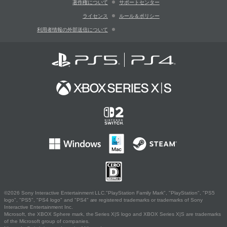
著作権について
サポートセンター
ライセンス
ルール＆ポリシー
利用者情報の外部送信について
©2026 Sony Interactive Entertainment LLC."PlayStation Family Mark", "PlayStation", "PS5
logo", "PS5", "PS4 logo" and "PS4" are registered trademarks or trademarks of Sony
Interactive Entertainment Inc.
Microsoft, the XBOX Sphere mark, the Series X|S logo and XBOX Series X|S are trademarks
of the Microsoft group of companies.