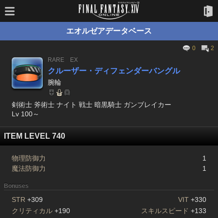
エオルゼアデータベース
0
2
RARE
EX
クルーザー・ディフェンダーバングル
腕輪
剣術士 斧術士 ナイト 戦士 暗黒騎士 ガンブレイカー
Lv 100～
ITEM LEVEL 740
物理防御力
1
魔法防御力
1
Bonuses
STR
+309
VIT
+330
クリティカル
+190
スキルスピード
+133