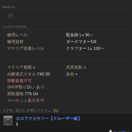
Materia
Craft & Repair
修理レベル
彫金師 Lv 90～
修理資材
ダークマターG8
マテリア装着レベル
クラフター Lv 100～
マテリア精製:
○
武具投影:
○
分解適正スキル:
740.00
染色:
×
禁断装着不可
SHOP取り扱い:
あり
買取価格:
776 Gil
マーケット取引不可
入手先 : 取引に必要なアイテム
(
1
)
ホロアクセサリー【クルーザー級】
1